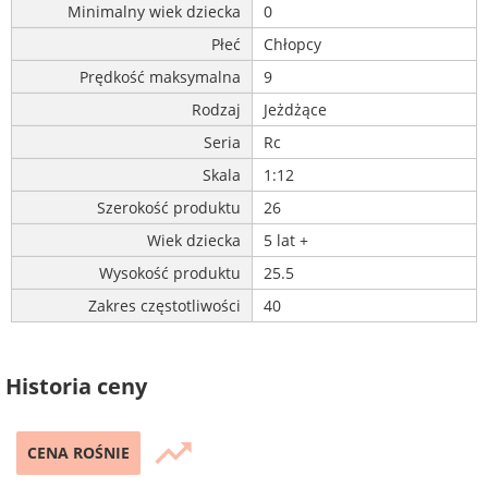
Minimalny wiek dziecka
0
Płeć
Chłopcy
Prędkość maksymalna
9
Rodzaj
Jeżdżące
Seria
Rc
Skala
1:12
Szerokość produktu
26
Wiek dziecka
5 lat +
Wysokość produktu
25.5
Zakres częstotliwości
40
Historia ceny
trending_up
CENA ROŚNIE