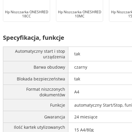
Hp Niszczarka ONESHRED
Hp Niszczarka ONESHRED
Hp Niszcza
18CC
10MC
1
Specyfikacja, funkcje
Automatyczny start i stop
tak
urządzenia
Barwa obudowy
czarny
Blokada bezpieczeństwa
tak
Format niszczonych
A4
dokumentów
Funkcje
automatyczny Start/Stop, fun
Gwarancja
24 miesiące
Ilość kartek utylizowanych
15 A4/80g