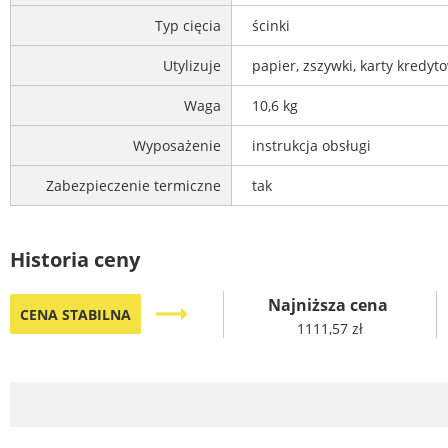
Typ cięcia
ścinki
Utylizuje
papier, zszywki, karty kredyt
Waga
10,6 kg
Wyposażenie
instrukcja obsługi
Zabezpieczenie termiczne
tak
Historia ceny
Najniższa cena
trending_flat
CENA STABILNA
1111,57 zł