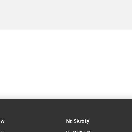
ów
Na Skróty
lep
Mapa kategorii