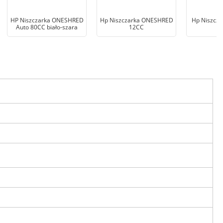
HP Niszczarka ONESHRED
Hp Niszczarka ONESHRED
Hp Niszcza
Auto 80CC biało-szara
12CC