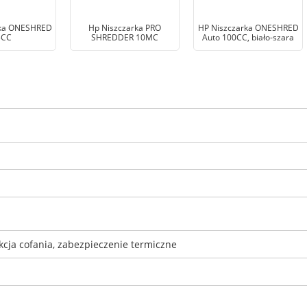
rka ONESHRED
Hp Niszczarka PRO
HP Niszczarka ONESHRED
5CC
SHREDDER 10MC
Auto 100CC, biało-szara
kcja cofania, zabezpieczenie termiczne