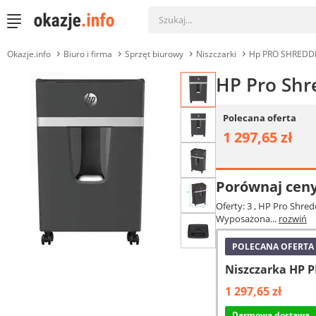
Okazje.info
Biuro i firma
Sprzęt biurowy
Niszczarki
Hp PRO SHREDD
HP Pro Shr
Polecana oferta
1 297,65 zł
Porównaj cen
Oferty: 3
, HP Pro Shred
Wyposażona...
rozwiń
POLECANA OFERTA
Niszczarka HP 
1 297,65 zł
Darmowa dostawa