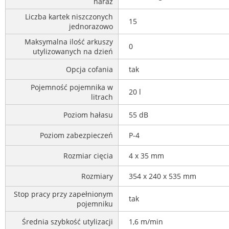
naraz
Liczba kartek niszczonych
15
jednorazowo
Maksymalna ilość arkuszy
0
utylizowanych na dzień
Opcja cofania
tak
Pojemność pojemnika w
20 l
litrach
Poziom hałasu
55 dB
Poziom zabezpieczeń
P-4
Rozmiar cięcia
4 x 35 mm
Rozmiary
354 x 240 x 535 mm
Stop pracy przy zapełnionym
tak
pojemniku
Średnia szybkość utylizacji
1,6 m/min