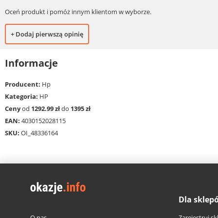
Oceń produkt i pomóż innym klientom w wyborze.
+ Dodaj pierwszą opinię
Informacje
Producent:
Hp
Kategoria:
HP
Ceny
od
1292.99 zł
do
1395 zł
EAN:
4030152028115
SKU:
OI_48336164
Dla sklep
O nas
Zarejestruj sk