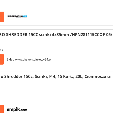
>
PRO SHREDDER 15CC ścinki 4x35mm /HPN281115CCOF-05/
pie
>
Sklep www.dyskontbiurowy24.pl
o Shredder 15Cc, Ścinki, P-4, 15 Kart., 20L, Ciemnoszara
>