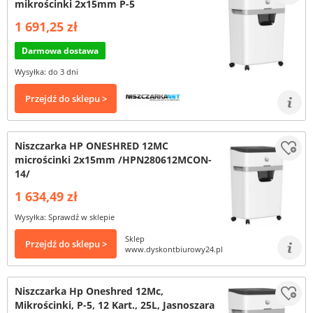
mikrościnki 2x15mm P-5
1 691,25 zł
Darmowa dostawa
Wysyłka: do 3 dni
Przejdź do sklepu >
Niszczarka HP ONESHRED 12MC
microścinki 2x15mm /HPN280612MCON-
14/
1 634,49 zł
Wysyłka: Sprawdź w sklepie
Sklep
Przejdź do sklepu >
www.dyskontbiurowy24.pl
Niszczarka Hp Oneshred 12Mc,
Mikrościnki, P-5, 12 Kart., 25L, Jasnoszara