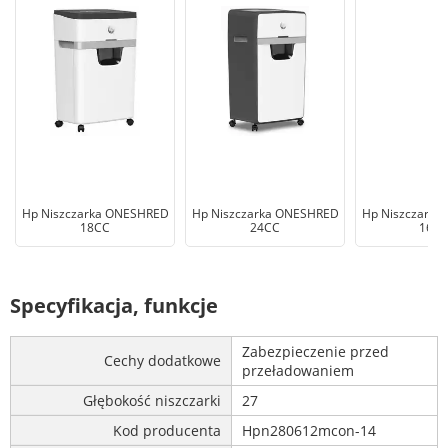
Hp Niszczarka ONESHRED
Hp Niszczarka ONESHRED
Hp Niszczark
18CC
24CC
16M
Specyfikacja, funkcje
Zabezpieczenie przed
Cechy dodatkowe
przeładowaniem
Głębokość niszczarki
27
Kod producenta
Hpn280612mcon-14