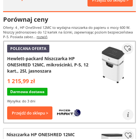
Przejdź do sklepu >
Porównaj ceny
Oferty: 4
, HP OneShred 12MC to wydajna niszczarka do papieru o mocy 600 W.
Niszczy jednorazowo do 12 kartek na ścinki, zapewniając poziom bezpieczeństwa
P-5. Posiada zabez...
rozwiń
POLECANA OFERTA
Hewlett-packard Niszczarka HP
ONESHRED 12MC, mikrościnki, P-5, 12
kart., 25l, jasnoszara
1 215,99 zł
Darmowa dostawa
Wysyłka: do 3 dni
Przejdź do sklepu >
Niszczarka HP ONESHRED 12MC