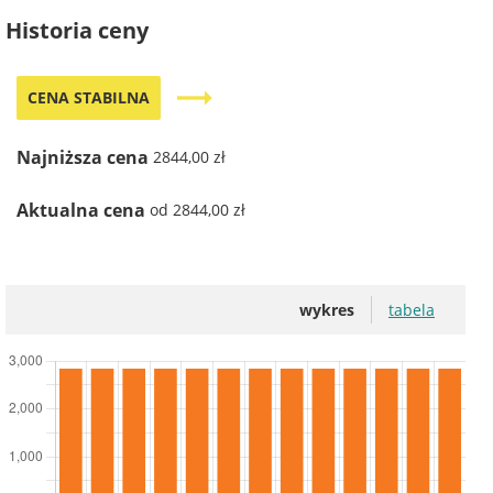
Historia ceny
trending_flat
CENA STABILNA
Najniższa cena
2844,00 zł
Aktualna cena
od 2844,00 zł
wykres
tabela