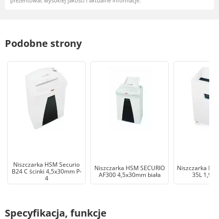
prezentować wysokiej jakości i aktualne informacje.
Podobne strony
Niszczarka HSM Securio
Niszczarka HSM SECURIO
Niszczarka HSM
B24 C ścinki 4,5x30mm P-
AF300 4,5x30mm biała
35L 1,9x
4
Specyfikacja, funkcje