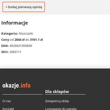
+ Dodaj pierwszą opinię
Informacje
Kategoria:
Niszczarki
Ceny
od
2844 zł
do
3161.1 zł
EAN:
4026631050609
SKU:
2083111
Dla sklepów
O nas
Zarejestruj sklep
Kontakt
Logowanie do panelu