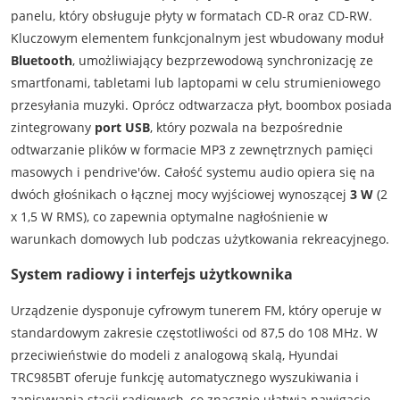
panelu, który obsługuje płyty w formatach CD-R oraz CD-RW.
Kluczowym elementem funkcjonalnym jest wbudowany moduł
Bluetooth
, umożliwiający bezprzewodową synchronizację ze
smartfonami, tabletami lub laptopami w celu strumieniowego
przesyłania muzyki. Oprócz odtwarzacza płyt, boombox posiada
zintegrowany
port USB
, który pozwala na bezpośrednie
odtwarzanie plików w formacie MP3 z zewnętrznych pamięci
masowych i pendrive'ów. Całość systemu audio opiera się na
dwóch głośnikach o łącznej mocy wyjściowej wynoszącej
3 W
(2
x 1,5 W RMS), co zapewnia optymalne nagłośnienie w
warunkach domowych lub podczas użytkowania rekreacyjnego.
System radiowy i interfejs użytkownika
Urządzenie dysponuje cyfrowym tunerem FM, który operuje w
standardowym zakresie częstotliwości od 87,5 do 108 MHz. W
przeciwieństwie do modeli z analogową skalą, Hyundai
TRC985BT oferuje funkcję automatycznego wyszukiwania i
zapisywania stacji radiowych, co znacznie ułatwia nawigację