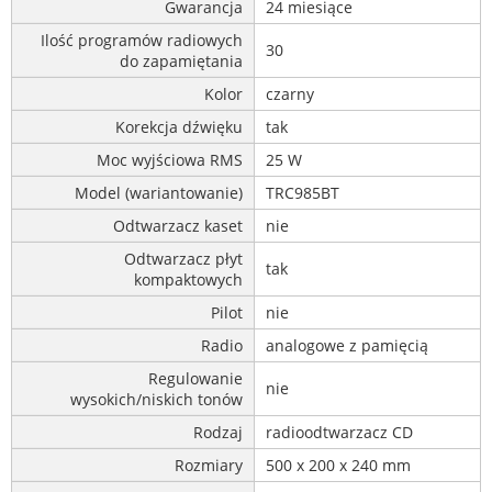
Gwarancja
24 miesiące
Ilość programów radiowych
30
do zapamiętania
Kolor
czarny
Korekcja dźwięku
tak
Moc wyjściowa RMS
25 W
Model (wariantowanie)
TRC985BT
Odtwarzacz kaset
nie
Odtwarzacz płyt
tak
kompaktowych
Pilot
nie
Radio
analogowe z pamięcią
Regulowanie
nie
wysokich/niskich tonów
Rodzaj
radioodtwarzacz CD
Rozmiary
500 x 200 x 240 mm