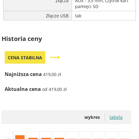
Złącza
AUX - 3,5 mm, czytnik kart
pamięci SD
Złącze USB
tak
Historia ceny
trending_flat
CENA STABILNA
Najniższa cena
419,00 zł
Aktualna cena
od 419,00 zł
wykres
tabela