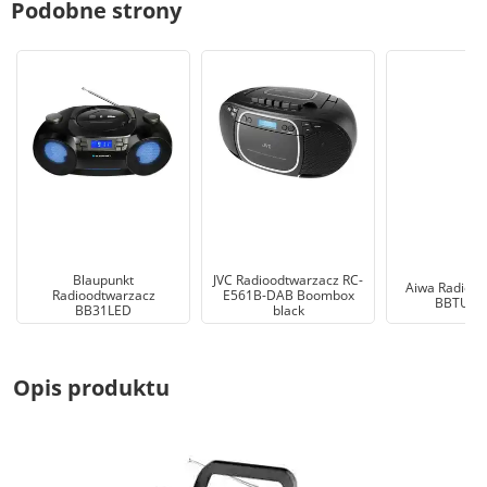
Podobne strony
Blaupunkt
JVC Radioodtwarzacz RC-
Aiwa Radiood
Radioodtwarzacz
E561B-DAB Boombox
BBTU-4
BB31LED
black
Opis produktu