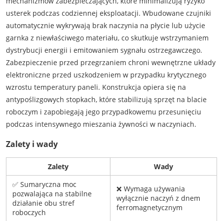
mechanizmów zabezpieczających, które minimalizują ryzyko
usterek podczas codziennej eksploatacji. Wbudowane czujniki
automatycznie wykrywają brak naczynia na płycie lub użycie
garnka z niewłaściwego materiału, co skutkuje wstrzymaniem
dystrybucji energii i emitowaniem sygnału ostrzegawczego.
Zabezpieczenie przed przegrzaniem chroni wewnętrzne układy
elektroniczne przed uszkodzeniem w przypadku krytycznego
wzrostu temperatury paneli. Konstrukcja opiera się na
antypoślizgowych stopkach, które stabilizują sprzęt na blacie
roboczym i zapobiegają jego przypadkowemu przesunięciu
podczas intensywnego mieszania żywności w naczyniach.
Zalety i wady
Zalety
Wady
✅ Sumaryczna moc
❌ Wymaga używania
pozwalająca na stabilne
wyłącznie naczyń z dnem
działanie obu stref
ferromagnetycznym
roboczych