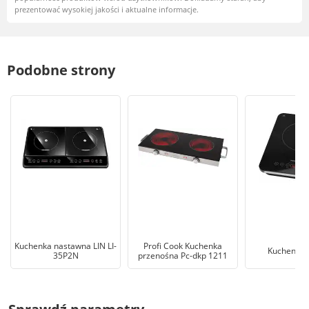
prezentować wysokiej jakości i aktualne informacje.
Podobne strony
Kuchenka nastawna LIN LI-
Profi Cook Kuchenka
Kuchenka n
35P2N
przenośna Pc-dkp 1211