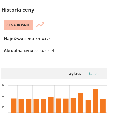
Historia ceny
trending_up
CENA ROŚNIE
Najniższa cena
326,40 zł
Aktualna cena
od 349,29 zł
wykres
tabela