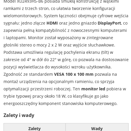
Model XU2493HS-B6 posiada smukłą konstrukcję z wąskimi
ramkami z trzech stron, co ułatwia tworzenie konfiguracji
wielomonitorowych. System łączności obejmuje cyfrowe wejścia
sygnału: jedno złącze
HDMI
oraz jedno gniazdo
DisplayPort
, co
zapewnia pełną kompatybilność z nowoczesnymi komputerami
i laptopami. Monitor został wyposażony w zintegrowane
głośniki stereo o mocy 2 x 2 W oraz wyjście słuchawkowe.
Podstawa umożliwia regulację pochylenia ekranu (tilt) w
zakresie od 4° w dół do 22° w górę, co pozwala na dostosowanie
pozycji wyświetlacza do wysokości wzroku użytkownika.
Zgodność ze standardem
VESA 100 x 100 mm
pozwala na
montaż urządzenia na opcjonalnym ramieniu, co sprzyja
optymalizacji przestrzeni roboczej. Ten
monitor led
pobiera w
trybie typowej pracy około 18 W, co klasyfikuje go jako
energooszczędny komponent stanowiska komputerowego.
Zalety i wady
Zalety
Wady