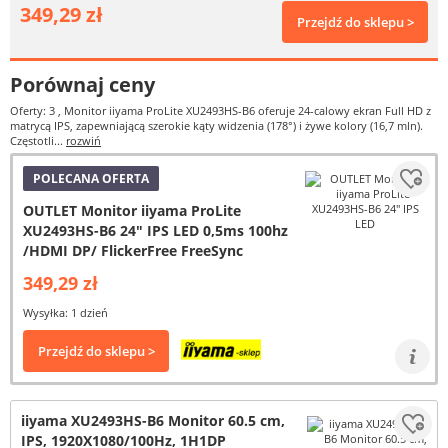
349,29 zł
Przejdź do sklepu >
Porównaj ceny
Oferty: 3
, Monitor iiyama ProLite XU2493HS-B6 oferuje 24-calowy ekran Full HD z
matrycą IPS, zapewniającą szerokie kąty widzenia (178°) i żywe kolory (16,7 mln).
Częstotli...
rozwiń
POLECANA OFERTA
OUTLET Monitor iiyama ProLite
XU2493HS-B6 24" IPS LED 0,5ms 100hz
/HDMI DP/ FlickerFree FreeSync
349,29 zł
Wysyłka: 1 dzień
Przejdź do sklepu >
iiyama XU2493HS-B6 Monitor 60.5 cm,
IPS, 1920X1080/100Hz, 1H1DP