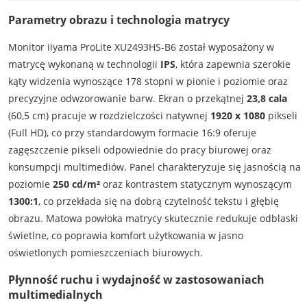
Parametry obrazu i technologia matrycy
Monitor iiyama ProLite XU2493HS-B6 został wyposażony w
matrycę wykonaną w technologii
IPS
, która zapewnia szerokie
kąty widzenia wynoszące 178 stopni w pionie i poziomie oraz
precyzyjne odwzorowanie barw. Ekran o przekątnej
23,8 cala
(60,5 cm) pracuje w rozdzielczości natywnej
1920 x 1080
pikseli
(Full HD), co przy standardowym formacie 16:9 oferuje
zagęszczenie pikseli odpowiednie do pracy biurowej oraz
konsumpcji multimediów. Panel charakteryzuje się jasnością na
poziomie
250 cd/m²
oraz kontrastem statycznym wynoszącym
1300:1
, co przekłada się na dobrą czytelność tekstu i głębię
obrazu. Matowa powłoka matrycy skutecznie redukuje odblaski
świetlne, co poprawia komfort użytkowania w jasno
oświetlonych pomieszczeniach biurowych.
Płynność ruchu i wydajność w zastosowaniach
multimedialnych