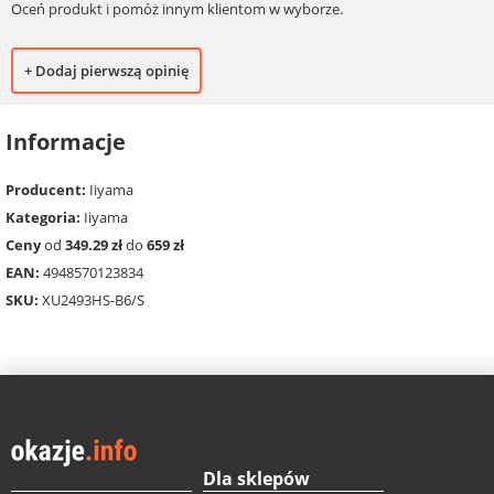
Oceń produkt i pomóż innym klientom w wyborze.
+ Dodaj pierwszą opinię
Informacje
Producent:
Iiyama
Kategoria:
Iiyama
Ceny
od
349.29 zł
do
659 zł
EAN:
4948570123834
SKU:
XU2493HS-B6/S
Dla sklepów