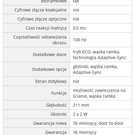
Bezramkowe
tak
Cyfrowe złącze koaksjalne
nie
Cyfrowe złącze optyczne
nie
Czas reakcji matrycy
0,5 ms
Częstotliwość odświeżania
100 Hz
obrazu
tryb ECO, wąska ramka,
Dodatkowe dane
technologia Adaptive-Sync
głośniki, wąska ramka,
Dodatkowe opcje
Adaptive-Sync
Ekran dotykowy
nie
możliwość zawieszenia na
Funkcje
ścianie, wąska ramka
Głębokość
211 mm
Głośniki
2 x 2 W
Gwarancja nowa
36 miesięcy, door to door
Gwarancja
36 miesięcy