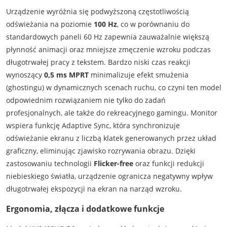
Urządzenie wyróżnia się podwyższoną częstotliwością
odświeżania na poziomie
100 Hz
, co w porównaniu do
standardowych paneli 60 Hz zapewnia zauważalnie większą
płynność animacji oraz mniejsze zmęczenie wzroku podczas
długotrwałej pracy z tekstem. Bardzo niski czas reakcji
wynoszący
0,5 ms MPRT
minimalizuje efekt smużenia
(ghostingu) w dynamicznych scenach ruchu, co czyni ten model
odpowiednim rozwiązaniem nie tylko do zadań
profesjonalnych, ale także do rekreacyjnego gamingu. Monitor
wspiera funkcję Adaptive Sync, która synchronizuje
odświeżanie ekranu z liczbą klatek generowanych przez układ
graficzny, eliminując zjawisko rozrywania obrazu. Dzięki
zastosowaniu technologii
Flicker-free
oraz funkcji redukcji
niebieskiego światła, urządzenie ogranicza negatywny wpływ
długotrwałej ekspozycji na ekran na narząd wzroku.
Ergonomia, złącza i dodatkowe funkcje