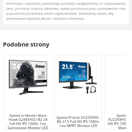
Informacja o wynikach: prezentując produkty uwzględniamy ich dopasowanie,
ceny, promocje, kupony rabatowe, opłaty ponoszone przez sprzedawców oraz
popularność produktów wśród użytkowników. Dokładamy starań, aby
prezentować wysokiej jakości i aktualne informacje.
Podobne strony
Iiyama G-Master Black
Iiyama Pr
Iiyama ProLite XU2293HS-
Hawk G2445HSU-B2 24
XU2293HSU-B7 
B6 21,5 Full HD IPS 100Hz
Full HD IPS 100Hz 1ms
HD IPS 100Hz
1ms MPRT Monitor LED
Gamingowy Monitor LED
Monitor