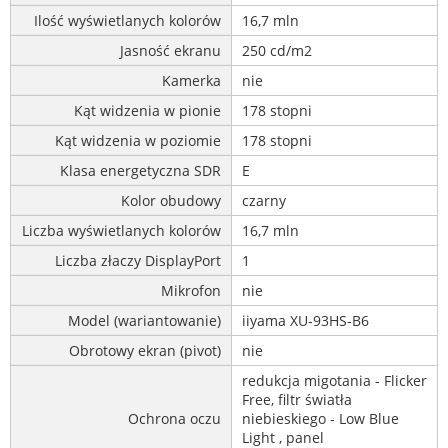
Ilość wyświetlanych kolorów
16,7 mln
Jasność ekranu
250 cd/m2
Kamerka
nie
Kąt widzenia w pionie
178 stopni
Kąt widzenia w poziomie
178 stopni
Klasa energetyczna SDR
E
Kolor obudowy
czarny
Liczba wyświetlanych kolorów
16,7 mln
Liczba złaczy DisplayPort
1
Mikrofon
nie
Model (wariantowanie)
iiyama XU-93HS-B6
Obrotowy ekran (pivot)
nie
redukcja migotania - Flicker
Free, filtr światła
Ochrona oczu
niebieskiego - Low Blue
Light , panel