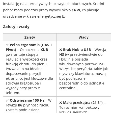
instalację na alternatywnych uchwytach biurkowych. Średni
pobór mocy podczas pracy wynosi około
14 W
, co plasuje
urządzenie w klasie energetycznej E.
Zalety i wady
Zalety
Wady
✅
Pełna ergonomia (HAS +
Pivot)
– Oznaczenie
XUB
❌
Brak Hub-a USB
– Wersja
gwarantuje stopę z
HS
(w przeciwieństwie do
regulacją wysokości oraz
HSU) nie posiada
funkcją obrotu do pionu.
wbudowanych portów USB.
Pozwala to na idealne
Wszystkie peryferia, takie jak
dopasowanie pozycji
mysz czy klawiatura, muszą
ekranu, co jest kluczowe dla
być podłączone
zdrowia kręgosłupa i
bezpośrednio do jednostki
wygody przy pracy z
centralnej.
tekstem.
✅
Odświeżanie 100 Hz
– W
❌
Mała przekątna (21,5")
–
rewizji
B6
płynność ruchu
To rozmiar kompaktowy.
została podniesiona
Przy dzisiejszych