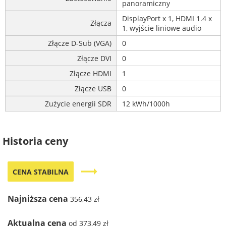
panoramiczny
DisplayPort x 1, HDMI 1.4 x
Złącza
1, wyjście liniowe audio
Złącze D-Sub (VGA)
0
Złącze DVI
0
Złącze HDMI
1
Złącze USB
0
Zużycie energii SDR
12 kWh/1000h
Historia ceny
trending_flat
CENA STABILNA
Najniższa cena
356,43 zł
Aktualna cena
od 373,49 zł