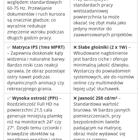
względem standardowych
standardach pracy
60-75 Hz. Przewijanie
wielozadaniowej
dokumentów i ruch kursora
powierzchnia ta może
są znacznie gładsze, co
okazać się zbyt mała jako
wyraźnie redukuje
jedyny monitor do
zmęczenie wzroku podczas
zaawansowanych projektów.
długich godzin pracy.
✅
Matryca IPS (1ms MPRT)
❌
Słabe głośniki (2 x 1W)
–
– Zapewnia doskonałe kąty
Wbudowane nagłośnienie
widzenia i naturalne barwy.
jest bardzo ciche i oferuje
Bardzo niski czas reakcji
minimalną jakość dźwięku.
sprawia, że obraz pozostaje
Wystarczy do powiadomień
ostry nawet podczas
systemowych, ale do rozmów
dynamicznych animacji czy
online czy multimediów
rekreacyjnego grania.
lepiej użyć słuchawek.
✅
Wysoka ostrość (PPI)
–
❌
Jasność 250 cd/m²
–
Rozdzielczość Full HD na
Standardowa wartość
powierzchni 21,5 cala
biurowa. W bardzo jasnych
generuje mniejszą plamkę
pomieszczeniach, przy
niż na monitorach 24" czy
bezpośrednim świetle
27". Dzięki temu czcionki i
padającym na matrycę,
krawędzie obiektów są
obraz może wydawać się
wyjątkowo wyraźne i ostre.
nieco za ciemny.