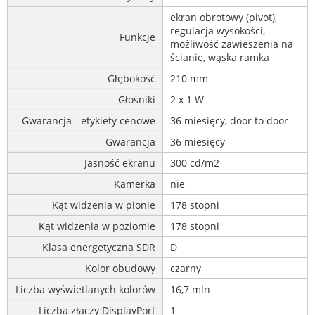
ekran obrotowy (pivot),
regulacja wysokości,
Funkcje
możliwość zawieszenia na
ścianie, wąska ramka
Głębokość
210 mm
Głośniki
2 x 1 W
Gwarancja - etykiety cenowe
36 miesięcy, door to door
Gwarancja
36 miesięcy
Jasność ekranu
300 cd/m2
Kamerka
nie
Kąt widzenia w pionie
178 stopni
Kąt widzenia w poziomie
178 stopni
Klasa energetyczna SDR
D
Kolor obudowy
czarny
Liczba wyświetlanych kolorów
16,7 mln
Liczba złaczy DisplayPort
1