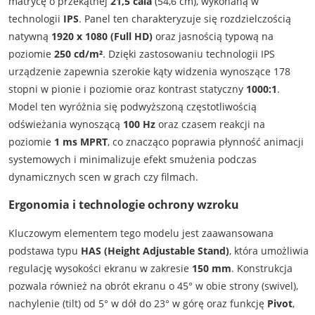
matrycę o przekątnej
21,5 cala
(54,6 cm), wykonaną w
technologii
IPS
. Panel ten charakteryzuje się rozdzielczością
natywną
1920 x 1080 (Full HD)
oraz jasnością typową na
poziomie
250 cd/m²
. Dzięki zastosowaniu technologii IPS
urządzenie zapewnia szerokie kąty widzenia wynoszące 178
stopni w pionie i poziomie oraz kontrast statyczny
1000:1
.
Model ten wyróżnia się podwyższoną częstotliwością
odświeżania wynoszącą
100 Hz
oraz czasem reakcji na
poziomie
1 ms MPRT
, co znacząco poprawia płynność animacji
systemowych i minimalizuje efekt smużenia podczas
dynamicznych scen w grach czy filmach.
Ergonomia i technologie ochrony wzroku
Kluczowym elementem tego modelu jest zaawansowana
podstawa typu
HAS (Height Adjustable Stand)
, która umożliwia
regulację wysokości ekranu w zakresie
150 mm
. Konstrukcja
pozwala również na obrót ekranu o 45° w obie strony (swivel),
nachylenie (tilt) od 5° w dół do 23° w górę oraz funkcję
Pivot
,