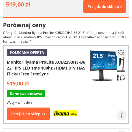
519,00 zł
Przejdź do sklepu >
Porównaj ceny
Oferty: 9
, Monitor iiyama ProLite XUB2293HS-B6 21,5" oferuje doskonałą jakość
obrazu dzięki matrycy IPS i rozdzielczości Full HD. Częstotliwość odświeżania 100
Hz i czas r...
rozwiń
POLECANA OFERTA
Monitor iiyama ProLite XUB2293HS-B6
22" IPS LED 1ms 100hz /HDMI DP/ HAS
FlickerFree FreeSync
519,00 zł
Darmowa dostawa
Wysyłka: 1 dzień
Przejdź do sklepu >