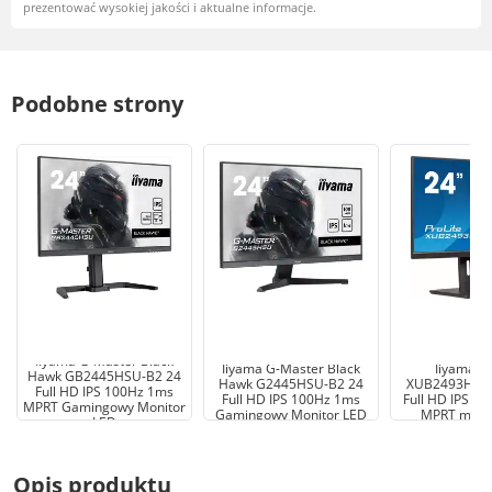
prezentować wysokiej jakości i aktualne informacje.
Podobne strony
Iiyama G-Master Black
Iiyama G-Master Black
Iiyama Pr
Hawk GB2445HSU-B2 24
Hawk G2445HSU-B2 24
XUB2493HS-B6
Full HD IPS 100Hz 1ms
Full HD IPS 100Hz 1ms
Full HD IPS 1
MPRT Gamingowy Monitor
Gamingowy Monitor LED
MPRT monit
LED
Opis produktu