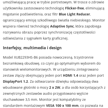
umożliwiającą pracę w trybie portretowym. W trosce o zdrowie
użytkownika zastosowano technologię
Flicker-free
, eliminującą
migotanie podświetlenia, oraz filtr
Blue Light Reducer
,
ograniczający emisję szkodliwego światła niebieskiego. Monitor
wspiera również technologię
Adaptive Sync
, która zapobiega
rozrywaniu obrazu poprzez synchronizację częstotliwości
odświeżania z sygnałem karty graficznej.
Interfejsy, multimedia i design
Model XUB2293HS-B6 posiada nowoczesną, trzystronnie
bezramkową obudowę, co czyni go optymalnym wyborem do
stanowisk wielomonitorowych. W urządzeniu zintegrowano
zestaw złączy obejmujący jeden port
HDMI 1.4
oraz jeden port
DisplayPort 1.2
. Za odtwarzanie dźwięku odpowiadają dwa
wbudowane głośniki o mocy
2 x 2W
, a dla osób korzystających z
zewnętrznych zestawów audio przygotowano wyjście
słuchawkowe 3,5 mm. Monitor jest kompatybilny ze
standardem montażowym
VESA 100 x 100 mm
, co pozwala na