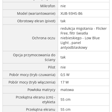
Mikrofon
nie
Model (wariantowanie)
XUB-93HS-B6
Obrotowy ekran (pivot)
tak
redukcja migotania - Flicker
Free, filtr światła
Ochrona oczu
niebieskiego - Low Blue
Light , panel
antyodblaskowy
Opcja przymocowania do
tak
ściany
Pilot
nie
Pobór mocy (tryb czuwania)
0,5 W
Pobór mocy (tryb włączenia)
17 W
Powłoka matrycy
matowa
Przekątna ekranu (cm) -
55 cm
etykieta
Przekątna ekranu
55 cm