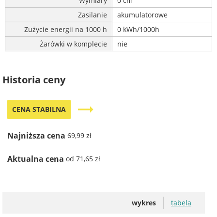
Wymiary
0 cm
Zasilanie
akumulatorowe
Zużycie energii na 1000 h
0 kWh/1000h
Żarówki w komplecie
nie
Historia ceny
trending_flat
CENA STABILNA
Najniższa cena
69,99 zł
Aktualna cena
od 71,65 zł
wykres
tabela