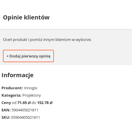
Opinie klientów
Oceń produkt i pomóż innym klientom w wyborze.
+ Dodaj pierwszą opinię
Informacje
Producent:
Innogio
Kategoria:
Projektory
Ceny
od
71.65 zł
do
152.78 zł
EAN:
5904405021811
SKU:
05904405021811