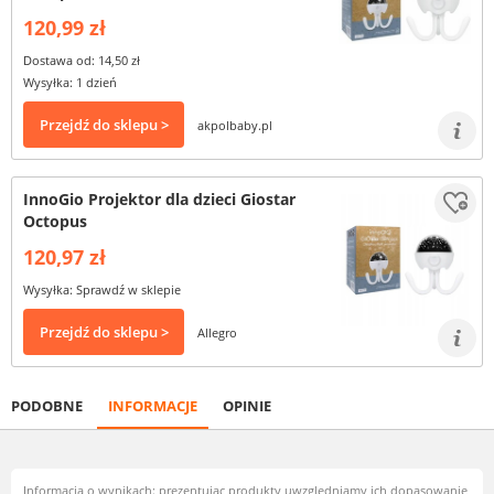
120,99 zł
Dostawa od: 14,50 zł
Wysyłka: 1 dzień
Przejdź do sklepu >
akpolbaby.pl
InnoGio Projektor dla dzieci Giostar
Octopus
120,97 zł
Wysyłka: Sprawdź w sklepie
Przejdź do sklepu >
Allegro
PODOBNE
INFORMACJE
OPINIE
Informacja o wynikach: prezentując produkty uwzględniamy ich dopasowanie,