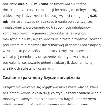
poziomie
około 3,6 mikrona
, co umożliwia skuteczne
docieranie cząsteczek substancji leczniczej do dolnych dróg
oddechowych. Szybkość nebulizacji wynosi co najmniej
0,25
ml/min
, co znacząco skraca czas trwania pojedynczej sesji
inhalacyjnej w porównaniu do tradycyjnych inhalatorów
kompresorowych. Pojemność zbiornika na lek wynosi
maksymalnie
8 ml
, a jego konstrukcja została zoptymalizowana
pod kątem minimalizacji ilości martwej preparatu pozostającej
w zasobniku po zakończeniu pracy. Dzięki zastosowaniu
wibrującej membrany urządzenie nie nagrzewa leku, co
pozwala na zachowanie pełnej struktury fizykochemicznej
wrażliwych substancji czynnych.
Zasilanie i parametry fizyczne urządzenia
Urządzenie wyróżnia się wyjątkowo niską masą własną, która
bez baterii wynosi
około 98 g
, co czyni je rozwiązaniem w pełni
mobilnym i łatwym do przenoszenia w bagażu podręcznym.
Inhalator może być zasilany dwoma niezależnymi sposobami: