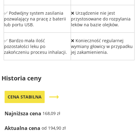
✅ Podwójny system zasilania
❌ Urządzenie nie jest
pozwalający na pracę z baterii
przystosowane do rozpylania
lub portu USB.
leków na bazie olejków.
✅ Bardzo mała ilość
❌ Konieczność regularnej
pozostałości leku po
wymiany głowicy w przypadku
zakończeniu procesu inhalacji.
jej zakamienienia.
Historia ceny
trending_flat
CENA STABILNA
Najniższa cena
168,09 zł
Aktualna cena
od 194,90 zł