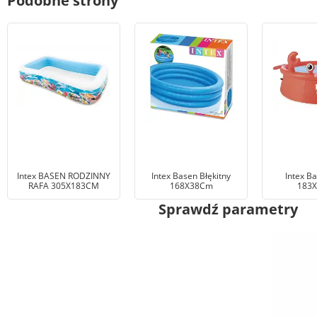
Podobne strony
Intex BASEN RODZINNY
Intex Basen Błękitny
Intex B
RAFA 305X183CM
168X38Cm
183
Sprawdź parametry