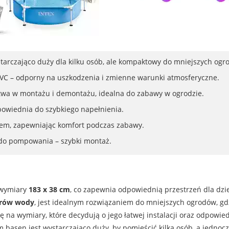
tarczająco duży dla kilku osób, ale kompaktowy do mniejszych ogr
 PVC – odporny na uszkodzenia i zmienne warunki atmosferyczne.
atwa w montażu i demontażu, idealna do zabawy w ogrodzie.
powiednia do szybkiego napełnienia.
cem, zapewniając komfort podczas zabawy.
do pompowania – szybki montaż.
 wymiary
183 x 38 cm
, co zapewnia odpowiednią przestrzeń dla dzie
trów wody
, jest idealnym rozwiązaniem do mniejszych ogrodów, gd
 na wymiary, które decydują o jego łatwej instalacji oraz odpowi
m basen jest wystarczająco duży, by pomieścić kilka osób, a jednoc