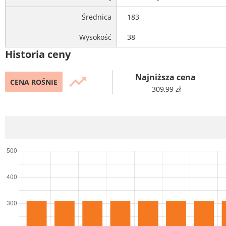
Średnica
183
Wysokość
38
Historia ceny
Najniższa cena
trending_up
CENA ROŚNIE
309,99 zł