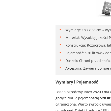
Wymiary: 183 x 38 cm – wys
Materiał: Wysokiej jakości
Konstrukcja: Rozporowa, ł
Pojemność: 520 litrów – od
Daszek: Chroni przed słoń
Akcesoria: Zawiera pompę 
Wymiary i Pojemność
Basen ogrodowy Intex 28209 ma
gorące dni. Z pojemnością
520 li
ograniczona. Warto zwrócić uwagę
ogrodowej. Dzięki średnicy 183 c