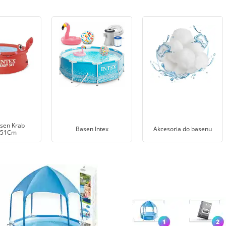
asen Krab
Basen Intex
Akcesoria do basenu
X51Cm