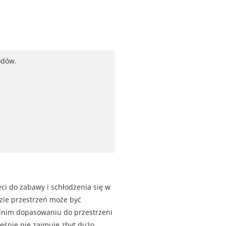
odów.
ci do zabawy i schłodzenia się w
zie przestrzeń może być
ednim dopasowaniu do przestrzeni
ześnie nie zajmuje zbyt dużo