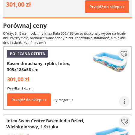
301,00 zł
Przejdź do sklepu >
Porównaj ceny
Oferty: 3
, Basen rodzinny Intex Rafa 305x183 cm to doskonały wybór na letnie
dni. Wytrzymałe, nadmuchiwane ściany z PVC zapewniają stabilność, a miękkie
dno i ścianki komf...
rozwiń
POLECANA OFERTA
Basen dmuchany, rybki, Intex,
305x183x56 cm
301,00 zł
Wysyłka: 1 dzień
Przejdź do sklepu >
tyletegotu.pl
Intex Swim Center Basenik dla Dzieci,
Wielokolorowy, 1 Sztuka