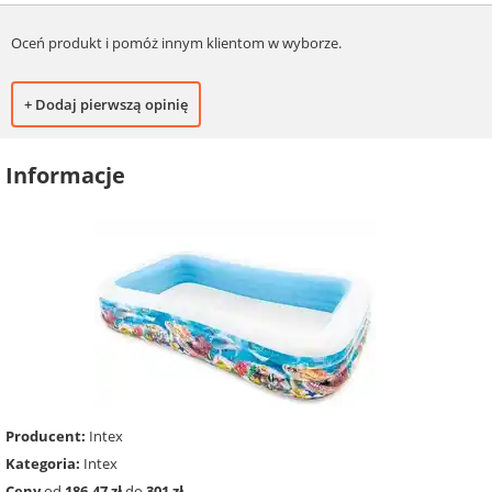
Oceń produkt i pomóż innym klientom w wyborze.
+ Dodaj pierwszą opinię
Informacje
Producent:
Intex
Kategoria:
Intex
Ceny
od
186.47 zł
do
301 zł