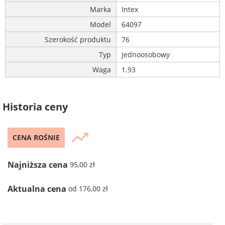
Marka
Intex
Model
64097
Szerokość produktu
76
Typ
Jednoosobowy
Waga
1.93
Historia ceny
trending_up
CENA ROŚNIE
Najniższa cena
95,00 zł
Aktualna cena
od 176,00 zł