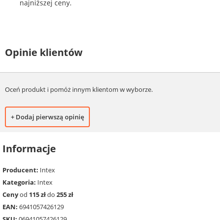
najniższej ceny.
Opinie klientów
Oceń produkt i pomóż innym klientom w wyborze.
+ Dodaj pierwszą opinię
Informacje
Producent:
Intex
Kategoria:
Intex
Ceny
od
115 zł
do
255 zł
EAN:
6941057426129
SKU:
06941057426129