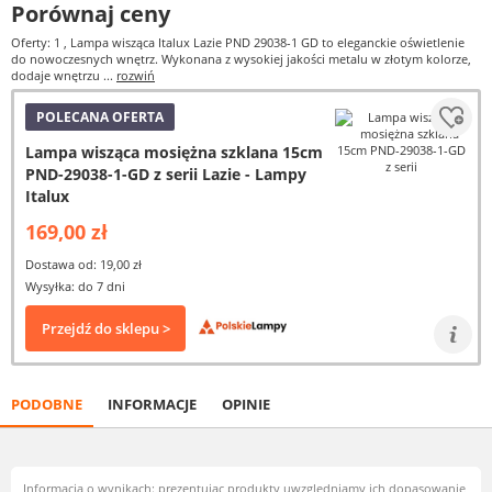
Porównaj ceny
Oferty: 1
, Lampa wisząca Italux Lazie PND 29038-1 GD to eleganckie oświetlenie
do nowoczesnych wnętrz. Wykonana z wysokiej jakości metalu w złotym kolorze,
dodaje wnętrzu ...
rozwiń
POLECANA OFERTA
Lampa wisząca mosiężna szklana 15cm
PND-29038-1-GD z serii Lazie - Lampy
Italux
169,00 zł
Dostawa od: 19,00 zł
Wysyłka: do 7 dni
Przejdź do sklepu >
PODOBNE
INFORMACJE
OPINIE
Informacja o wynikach: prezentując produkty uwzględniamy ich dopasowanie,