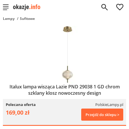
0
Lampy
Sufitowe
Italux lampa wisząca Lazie PND 29038 1 GD chrom
szklany klosz nowoczesny design
Polecana oferta
PolskieLampy.pl
169,00 zł
Przejdź do sklepu >