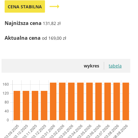
trending_flat
CENA STABILNA
Najniższa cena
131,82 zł
Aktualna cena
od 169,00 zł
wykres
tabela