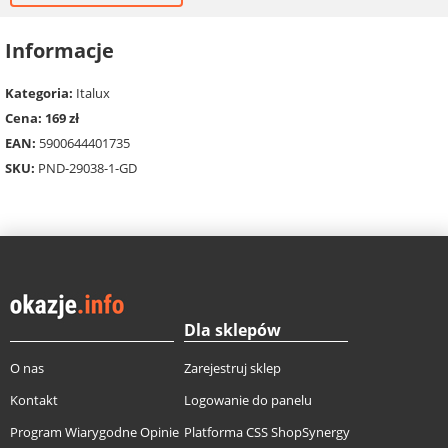
Informacje
Kategoria:
Italux
Cena: 169 zł
EAN:
5900644401735
SKU:
PND-29038-1-GD
Dla sklepów
O nas
Zarejestruj sklep
Kontakt
Logowanie do panelu
Program Wiarygodne Opinie
Platforma CSS ShopSynergy