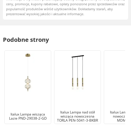
ceny, promocje, kupony rabatowe, opłaty ponoszone przez sprzedawców oraz
popularność produktów wśród użytkowników. Dokładamy starań, aby
prezentować wysokiej jakości i aktualne informacje.
Podobne strony
Italux Lampa nad stół
Italux Lampa
Italux Lampa wisząca
wisząca nowoczesna
nowoczes
Lazie PND-29038-2-GD
TORLA PEN-5041-3-BKBR
MDM195