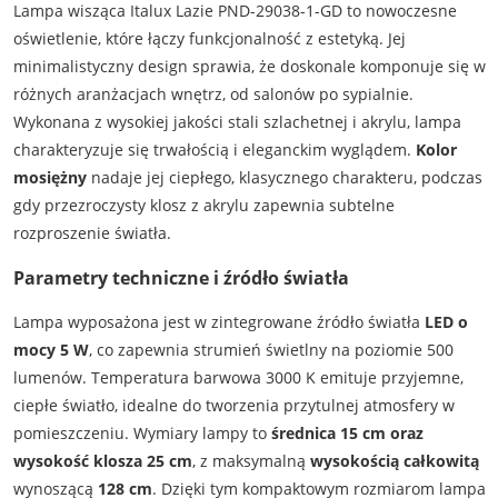
Lampa wisząca Italux Lazie PND-29038-1-GD to nowoczesne
oświetlenie, które łączy funkcjonalność z estetyką. Jej
minimalistyczny design sprawia, że doskonale komponuje się w
różnych aranżacjach wnętrz, od salonów po sypialnie.
Wykonana z wysokiej jakości stali szlachetnej i akrylu, lampa
charakteryzuje się trwałością i eleganckim wyglądem.
Kolor
mosiężny
nadaje jej ciepłego, klasycznego charakteru, podczas
gdy przezroczysty klosz z akrylu zapewnia subtelne
rozproszenie światła.
Parametry techniczne i źródło światła
Lampa wyposażona jest w zintegrowane źródło światła
LED o
mocy 5 W
, co zapewnia strumień świetlny na poziomie 500
lumenów. Temperatura barwowa 3000 K emituje przyjemne,
ciepłe światło, idealne do tworzenia przytulnej atmosfery w
pomieszczeniu. Wymiary lampy to
średnica 15 cm oraz
wysokość klosza 25 cm
, z maksymalną
wysokością całkowitą
wynoszącą
128 cm
. Dzięki tym kompaktowym rozmiarom lampa