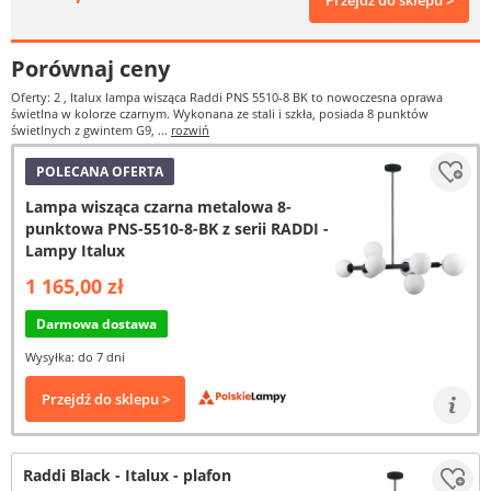
Przejdź do sklepu >
Porównaj ceny
Oferty: 2
, Italux lampa wisząca Raddi PNS 5510-8 BK to nowoczesna oprawa
świetlna w kolorze czarnym. Wykonana ze stali i szkła, posiada 8 punktów
świetlnych z gwintem G9, ...
rozwiń
POLECANA OFERTA
Lampa wisząca czarna metalowa 8-
punktowa PNS-5510-8-BK z serii RADDI -
Lampy Italux
1 165,00 zł
Darmowa dostawa
Wysyłka: do 7 dni
Przejdź do sklepu >
Raddi Black - Italux - plafon