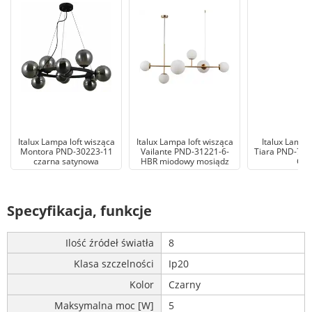
Italux Lampa loft wisząca
Italux Lampa loft wisząca
Italux Lampa
Montora PND-30223-11
Vailante PND-31221-6-
Tiara PND-773
czarna satynowa
HBR miodowy mosiądz
GD
Specyfikacja, funkcje
Ilość źródeł światła
8
Klasa szczelności
Ip20
Kolor
Czarny
Maksymalna moc [W]
5