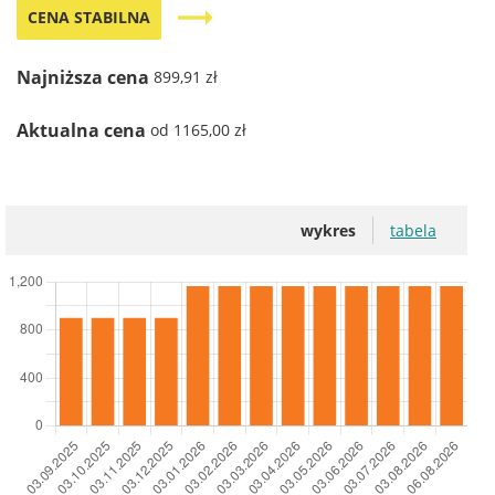
trending_flat
CENA STABILNA
Najniższa cena
899,91 zł
Aktualna cena
od 1165,00 zł
wykres
tabela