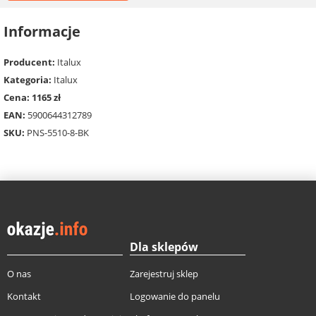
Informacje
Producent:
Italux
Kategoria:
Italux
Cena: 1165 zł
EAN:
5900644312789
SKU:
PNS-5510-8-BK
Dla sklepów
O nas
Zarejestruj sklep
Kontakt
Logowanie do panelu