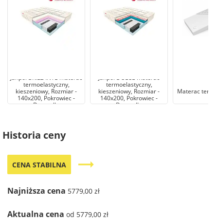
Janpol BRILLANTE materac
Janpol DOLCE materac
termoelastyczny,
termoelastyczny,
kieszeniowy, Rozmiar -
kieszeniowy, Rozmiar -
Materac termo
140x200, Pokrowiec -
140x200, Pokrowiec -
Donatello
Donatello
Historia ceny
trending_flat
CENA STABILNA
Najniższa cena
5779,00 zł
Aktualna cena
od 5779,00 zł