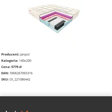
Producent:
Janpol
Kategoria:
140x200
Cena: 5779 zł
EAN:
5906267065316
SKU:
OI_221086442