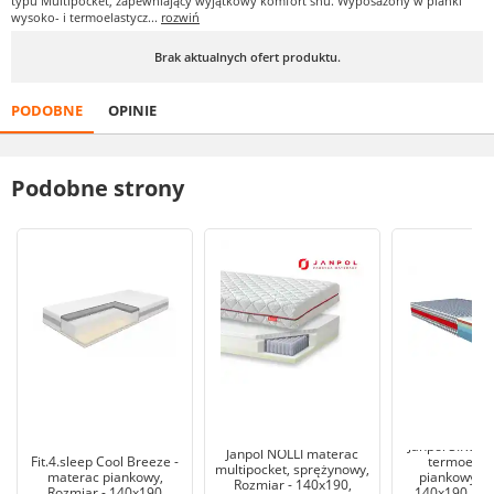
typu Multipocket, zapewniający wyjątkowy komfort snu. Wyposażony w pianki
wysoko- i termoelastycz...
rozwiń
Brak aktualnych ofert produktu.
PODOBNE
OPINIE
Podobne strony
Janpol SIRON
Janpol NOLLI materac
Fit.4.sleep Cool Breeze -
termoelast
multipocket, sprężynowy,
materac piankowy,
piankowy, R
Rozmiar - 140x190,
Rozmiar - 140x190
140x190, Pok