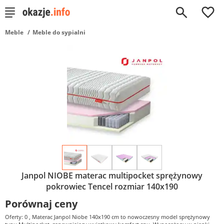
0
Meble
Meble do sypialni
Janpol NIOBE materac multipocket sprężynowy
pokrowiec Tencel rozmiar 140x190
Porównaj ceny
Oferty: 0
, Materac Janpol Niobe 140x190 cm to nowoczesny model sprężynowy