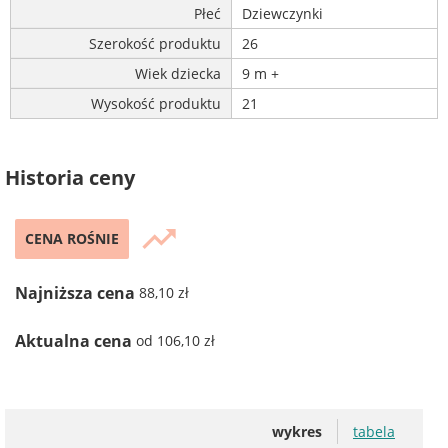
Płeć
Dziewczynki
Szerokość produktu
26
Wiek dziecka
9 m +
Wysokość produktu
21
Historia ceny
trending_up
CENA ROŚNIE
Najniższa cena
88,10 zł
Aktualna cena
od 106,10 zł
wykres
tabela