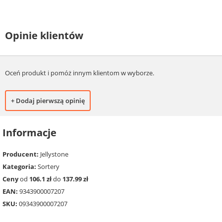
Opinie klientów
Oceń produkt i pomóż innym klientom w wyborze.
+ Dodaj pierwszą opinię
Informacje
Producent:
Jellystone
Kategoria:
Sortery
Ceny
od
106.1 zł
do
137.99 zł
EAN:
9343900007207
SKU:
09343900007207