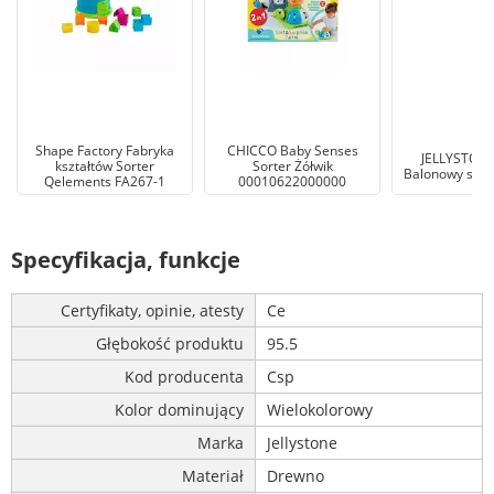
Shape Factory Fabryka
CHICCO Baby Senses
JELLYSTONE
kształtów Sorter
Sorter Żółwik
Balonowy sort
Qelements FA267-1
00010622000000
Specyfikacja, funkcje
Certyfikaty, opinie, atesty
Ce
Głębokość produktu
95.5
Kod producenta
Csp
Kolor dominujący
Wielokolorowy
Marka
Jellystone
Materiał
Drewno