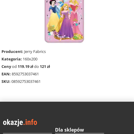
Producent:
Jerry Fabrics
Kategoria:
160x200
Ceny
od
119.19 zł
do
121 zł
EAN:
8592753037461
SKU:
08592753037461
Dla sklepów