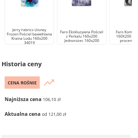
Jerry Fabrics Disney
Faro Ekskluzywna Pościel
Faro Komplet
Frozen Pościel bawełniana
z Perkalu 160x200
160X200 cm 
Kraina Lodu 160x200
Jednorożec 160x200
procent b
34019
Historia ceny
trending_up
CENA ROŚNIE
Najniższa cena
106,10 zł
Aktualna cena
od 121,00 zł