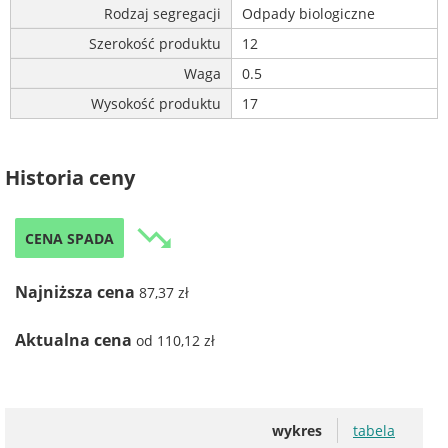
Rodzaj segregacji
Odpady biologiczne
Szerokość produktu
12
Waga
0.5
Wysokość produktu
17
Historia ceny
trending_down
CENA SPADA
Najniższa cena
87,37 zł
Aktualna cena
od 110,12 zł
wykres
tabela