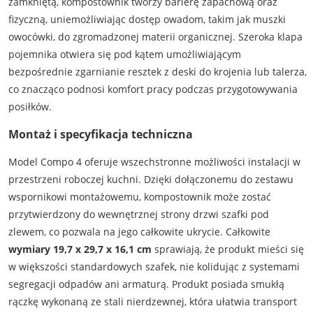
zamkniętą, kompostownik tworzy barierę zapachową oraz
fizyczną, uniemożliwiając dostęp owadom, takim jak muszki
owocówki, do zgromadzonej materii organicznej. Szeroka klapa
pojemnika otwiera się pod kątem umożliwiającym
bezpośrednie zgarnianie resztek z deski do krojenia lub talerza,
co znacząco podnosi komfort pracy podczas przygotowywania
posiłków.
Montaż i specyfikacja techniczna
Model Compo 4 oferuje wszechstronne możliwości instalacji w
przestrzeni roboczej kuchni. Dzięki dołączonemu do zestawu
wspornikowi montażowemu, kompostownik może zostać
przytwierdzony do wewnętrznej strony drzwi szafki pod
zlewem, co pozwala na jego całkowite ukrycie. Całkowite
wymiary 19,7 x 29,7 x 16,1 cm
sprawiają, że produkt mieści się
w większości standardowych szafek, nie kolidując z systemami
segregacji odpadów ani armaturą. Produkt posiada smukłą
rączkę wykonaną ze stali nierdzewnej, która ułatwia transport