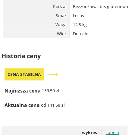
Rodzaj
Bezzbożowa, bezglutenowa
Smak
Łosoś
Waga
12,5 kg
Wiek
Dorosłe
Historia ceny
trending_flat
CENA STABILNA
Najniższa cena
139,50 zł
Aktualna cena
od 141,68 zł
wykres
tabela