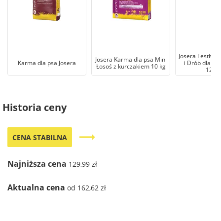
Josera Festival
Josera Karma dla psa Mini
Karma dla psa Josera
i Drób dla w
Łosoś z kurczakiem 10 kg
12,5k
Historia ceny
trending_flat
CENA STABILNA
Najniższa cena
129,99 zł
Aktualna cena
od 162,62 zł