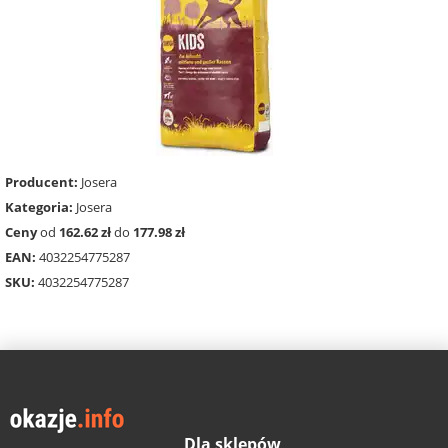
Producent:
Josera
Kategoria:
Josera
Ceny
od
162.62 zł
do
177.98 zł
EAN:
4032254775287
SKU:
4032254775287
Dla sklepów