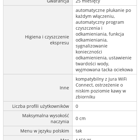
Gwarancja
25 miesięcy
automatyczne płukanie po
każdym włączeniu,
automatyczny program
czyszczenia i
odkamieniania, funkcja
Higiena i czyszczenie
odkamieniania,
ekspresu
sygnalizowanie
konieczności
odkamienienia, ustawienie
twardości wody,
wyjmowana tacka ociekowa
kompatybilny z Jura WiFi
Connect, ostrzeżenie o
Inne
niskim poziomie kawy w
zbiorniku
Liczba profili użytkowników
0
Maksymalna wysokość
0 cm
naczynia
Menu w języku polskim
tak