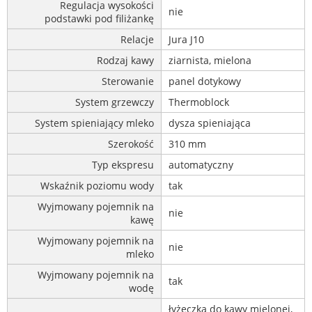
Regulacja wysokości
nie
podstawki pod filiżankę
Relacje
Jura J10
Rodzaj kawy
ziarnista, mielona
Sterowanie
panel dotykowy
System grzewczy
Thermoblock
System spieniający mleko
dysza spieniająca
Szerokość
310 mm
Typ ekspresu
automatyczny
Wskaźnik poziomu wody
tak
Wyjmowany pojemnik na
nie
kawę
Wyjmowany pojemnik na
nie
mleko
Wyjmowany pojemnik na
tak
wodę
łyżeczka do kawy mielonej,