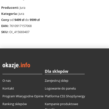
Producent:
Jura
Kategoria:
Jura
Ceny
od
9499 zł
do
9599 zł
EAN:
7610917157068
SKU:
OI_415669407
Dla sklepów
O nas
Zarejestruj sklep
Kontakt
Logowanie do panelu
Program Wiarygodne Opinie
Platforma CSS ShopSynergy
Ranking sklepów
Kampanie produktowe