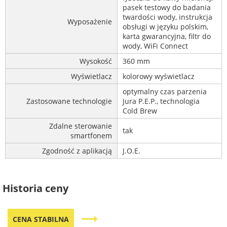
pasek testowy do badania
twardości wody, instrukcja
Wyposażenie
obsługi w języku polskim,
karta gwarancyjna, filtr do
wody, WiFi Connect
Wysokość
360 mm
Wyświetlacz
kolorowy wyświetlacz
optymalny czas parzenia
Zastosowane technologie
Jura P.E.P., technologia
Cold Brew
Zdalne sterowanie
tak
smartfonem
Zgodność z aplikacją
J.O.E.
Historia ceny
trending_flat
CENA STABILNA