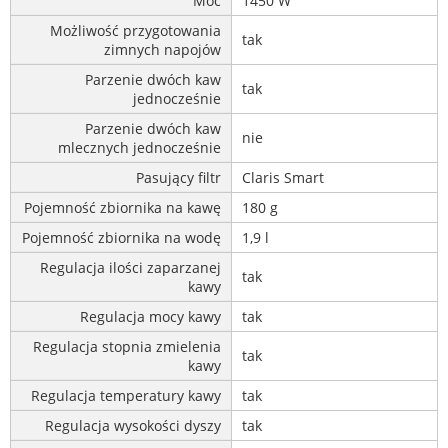
Moc
1450 W
Możliwość przygotowania
tak
zimnych napojów
Parzenie dwóch kaw
tak
jednocześnie
Parzenie dwóch kaw
nie
mlecznych jednocześnie
Pasujący filtr
Claris Smart
Pojemność zbiornika na kawę
180 g
Pojemność zbiornika na wodę
1,9 l
Regulacja ilości zaparzanej
tak
kawy
Regulacja mocy kawy
tak
Regulacja stopnia zmielenia
tak
kawy
Regulacja temperatury kawy
tak
Regulacja wysokości dyszy
tak