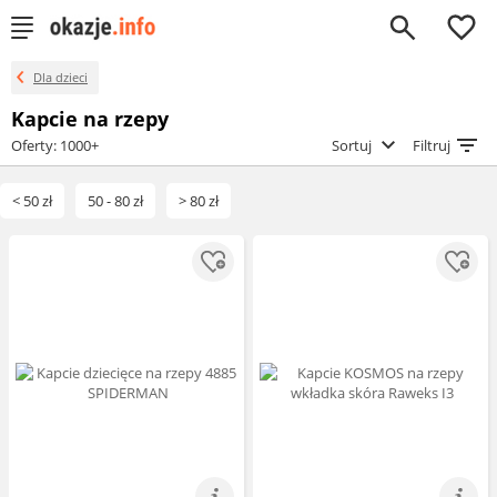
0
Dla dzieci
Kapcie na rzepy
Oferty: 1000+
Sortuj
Filtruj
< 50 zł
50 - 80 zł
> 80 zł