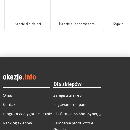
Kapcie dla dzieci
Kapcie z jednorożcem
Kapcie Psi
Dla sklepów
O nas
Zarejestruj sklep
Kontakt
Logowanie do panelu
Program Wiarygodne Opinie
Platforma CSS ShopSynergy
Ranking sklepów
Kampanie produktowe
Google