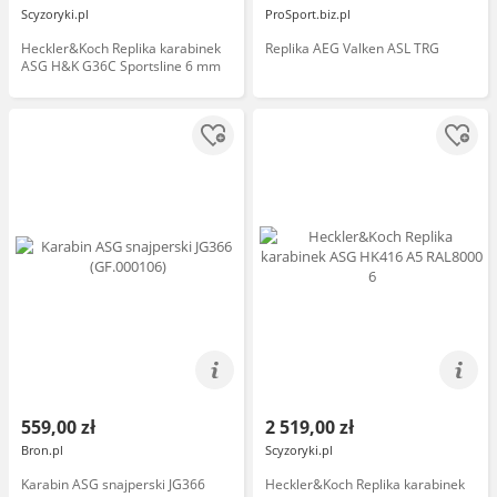
Scyzoryki.pl
ProSport.biz.pl
Heckler&Koch Replika karabinek
Replika AEG Valken ASL TRG
ASG H&K G36C Sportsline 6 mm
559,00 zł
2 519,00 zł
Bron.pl
Scyzoryki.pl
Karabin ASG snajperski JG366
Heckler&Koch Replika karabinek