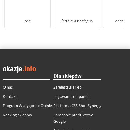
Asg
Pistolet air soft gun
Magazynk
Dla sklepów
O nas
Zarejestruj sklep
Kontakt
Logowanie do panelu
Program Wiarygodne Opinie
Platforma CSS ShopSynergy
Ranking sklepów
Kampanie produktowe
Google