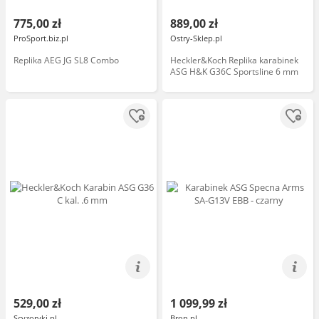
775,00 zł
889,00 zł
ProSport.biz.pl
Ostry-Sklep.pl
Replika AEG JG SL8 Combo
Heckler&Koch Replika karabinek
ASG H&K G36C Sportsline 6 mm
529,00 zł
1 099,99 zł
Scyzoryki.pl
Bron.pl