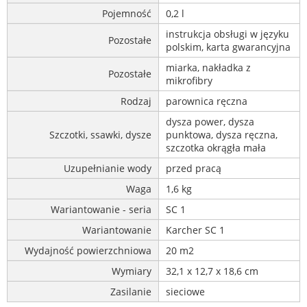
Pojemność
0,2 l
instrukcja obsługi w języku
Pozostałe
polskim, karta gwarancyjna
miarka, nakładka z
Pozostałe
mikrofibry
Rodzaj
parownica ręczna
dysza power, dysza
Szczotki, ssawki, dysze
punktowa, dysza ręczna,
szczotka okrągła mała
Uzupełnianie wody
przed pracą
Waga
1,6 kg
Wariantowanie - seria
SC 1
Wariantowanie
Karcher SC 1
Wydajność powierzchniowa
20 m2
Wymiary
32,1 x 12,7 x 18,6 cm
Zasilanie
sieciowe