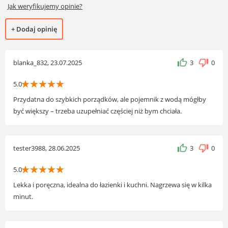
Jak weryfikujemy opinie?
+ Dodaj opinię
blanka_832, 23.07.2025
3
0
☆
☆
☆
☆
☆
5.0
Przydatna do szybkich porządków, ale pojemnik z wodą mógłby
być większy – trzeba uzupełniać częściej niż bym chciała.
tester3988, 28.06.2025
3
0
☆
☆
☆
☆
☆
5.0
Lekka i poręczna, idealna do łazienki i kuchni. Nagrzewa się w kilka
minut.