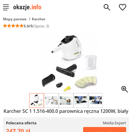
0
Mopy parowe
Karcher
☆
☆
☆
☆
☆
5.0/5
(Opinie: 3)
Karcher SC 1 1.516-400.0 parownica ręczna 1200W, biały
Polecana oferta
Media Expert
247,70 zł