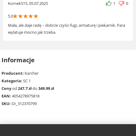
Kornek515, 05.07.2025
1
0
☆
☆
☆
☆
☆
5.0
Mała, ale daje radę – dobrze czyści fugi, armaturę i piekarnik. Para
wylatuje mocno jak trzeba.
Informacje
Producent:
Karcher
Kategoria:
SC 1
Ceny
od
247.7 zł
do
349.99 zł
EAN:
4054278975818
SKU:
OI_312370799