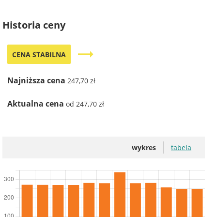
Historia ceny
trending_flat
CENA STABILNA
Najniższa cena
247,70 zł
Aktualna cena
od 247,70 zł
wykres
tabela