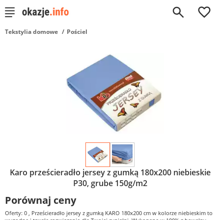
0
Tekstylia domowe
Pościel
Karo prześcieradło jersey z gumką 180x200 niebieskie
P30, grube 150g/m2
Porównaj ceny
Oferty: 0
, Prześcieradło jersey z gumką KARO 180x200 cm w kolorze niebieskim to