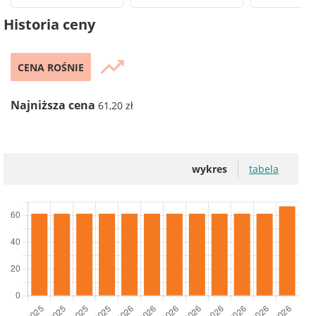
Historia ceny
trending_up
CENA ROŚNIE
Najniższa cena
61,20 zł
wykres
tabela