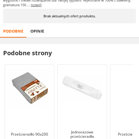
wygodne i trwałe rozwiązanie dla Twojej sypialni. Wykonane w 100% z bawełny,
gramatura 150 ...
rozwiń
Brak aktualnych ofert produktu.
PODOBNE
OPINIE
Podobne strony
Jednorazowe
Prześcieradło 90x200
Prześcieradł
prześcieradła