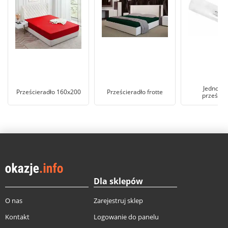
Jednora
Prześcieradło 160x200
Prześcieradło frotte
przeście
Dla sklepów
O nas
Zarejestruj sklep
Kontakt
Logowanie do panelu