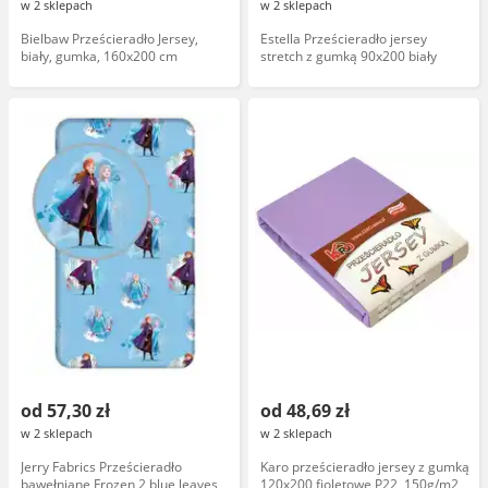
w 2 sklepach
w 2 sklepach
Bielbaw Prześcieradło Jersey,
Estella Prześcieradło jersey
biały, gumka, 160x200 cm
stretch z gumką 90x200 biały
od 57,30 zł
od 48,69 zł
w 2 sklepach
w 2 sklepach
Jerry Fabrics Prześcieradło
Karo prześcieradło jersey z gumką
bawełniane Frozen 2 blue leaves
120x200 fioletowe P22, 150g/m2