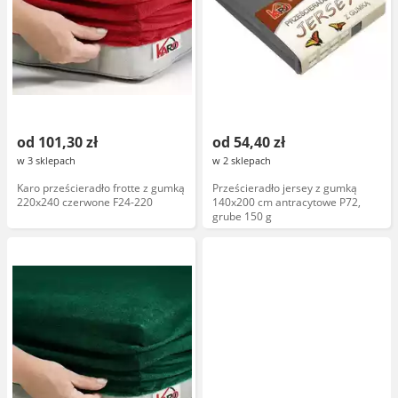
od 101,30 zł
od 54,40 zł
w 3 sklepach
w 2 sklepach
Karo prześcieradło frotte z gumką
Prześcieradło jersey z gumką
220x240 czerwone F24-220
140x200 cm antracytowe P72,
grube 150 g