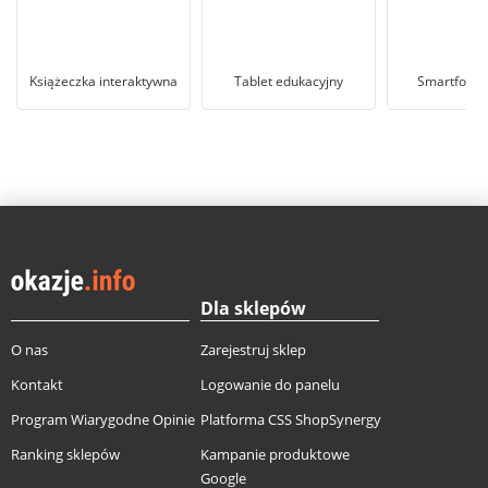
Książeczka interaktywna
Tablet edukacyjny
Smartfon z
Dla sklepów
O nas
Zarejestruj sklep
Kontakt
Logowanie do panelu
Program Wiarygodne Opinie
Platforma CSS ShopSynergy
Ranking sklepów
Kampanie produktowe
Google