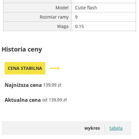
Model
Cutie flash
Rozmiar ramy
9
Waga
0.15
Historia ceny
trending_flat
CENA STABILNA
Najniższa cena
139,99 zł
Aktualna cena
od 139,99 zł
wykres
tabela