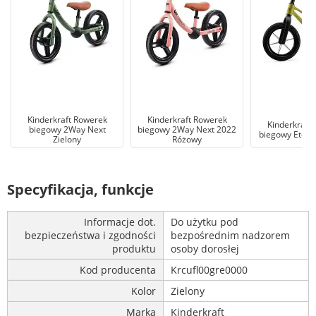
Kinderkraft Rowerek
Kinderkraft Rowerek
Kinderkraft
biegowy 2Way Next
biegowy 2Way Next 2022
biegowy Eter 
Zielony
Różowy
Specyfikacja, funkcje
Informacje dot.
Do użytku pod
bezpieczeństwa i zgodności
bezpośrednim nadzorem
produktu
osoby dorosłej
Kod producenta
Krcufl00gre0000
Kolor
Zielony
Marka
Kinderkraft