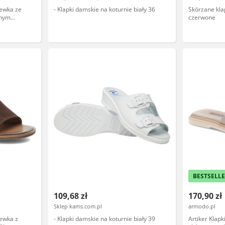
lewka ze
- Klapki damskie na koturnie biały 36
Skórzane kla
anym
czerwone
ne
mi,
BESTSELL
109,68 zł
170,90 zł
Sklep kams.com.pl
armodo.pl
ewka z
- Klapki damskie na koturnie biały 39
Artiker Klap