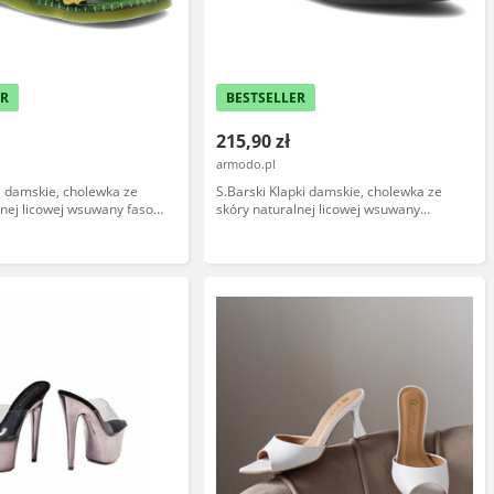
ER
BESTSELLER
215,90 zł
armodo.pl
ki damskie, cholewka ze
S.Barski Klapki damskie, cholewka ze
lnej licowej wsuwany fason
skóry naturalnej licowej wsuwany
odeszwie, zielone,
fason, czarne, JC61-1004