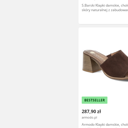
S.Barski Klapki damskie, cho
skóry naturalnej z zabudow
przodem na niskim obcasie z
metaliczną wstawką ozdobio
dekoracyjnymi paskami i nita
brązowe, CR61-3142
BESTSELLER
287,90 zł
armodo.pl
Armodo Klapki damskie, chol