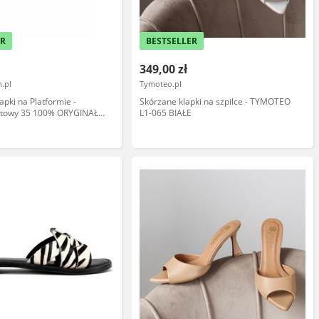
ER
BESTSELLER
349,00 zł
.pl
Tymoteo.pl
apki na Platformie -
Skórzane klapki na szpilce - TYMOTEO
itowy 35 100% ORYGINAŁ
L1-065 BIAŁE
PRZESYŁKA