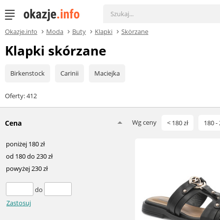
Okazje.info
Moda
Buty
Klapki
Skórzane
Klapki skórzane
Birkenstock
Carinii
Maciejka
Oferty: 412
Wg ceny
Cena
< 180 zł
180 - 
poniżej 180 zł
od 180 do 230 zł
powyżej 230 zł
do
Zastosuj