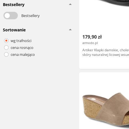
Bestsellery
Bestsellery
Sortowanie
179,90 zł
wg trafności
armodo.pl
cena rosnąco
Artiker Klapki damskie, chol
cena malejąco
skóry naturalnej licowej wsu
wielopaskowa konstrukcja na 
podeszwie, czarne, 58C1631