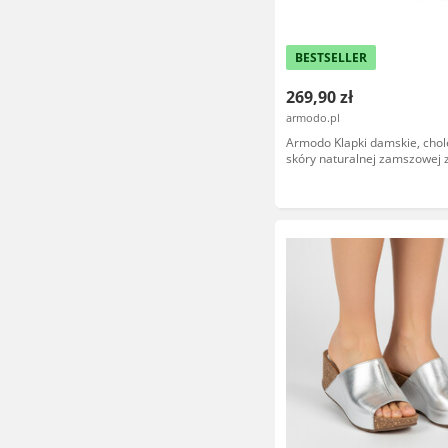
BESTSELLER
269,90 zł
armodo.pl
Armodo Klapki damskie, cho
skóry naturalnej zamszowej 
paskiem na wysokim koturnie
40311