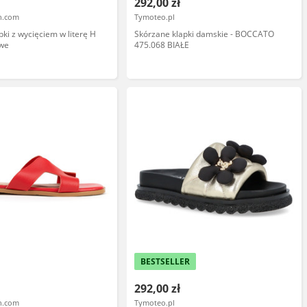
292,00 zł
en.com
Tymoteo.pl
pki z wycięciem w literę H
Skórzane klapki damskie - BOCCATO
we
475.068 BIAŁE
BESTSELLER
292,00 zł
en.com
Tymoteo.pl