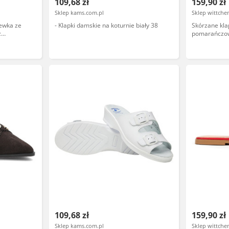
109,68 zł
159,90 zł
Sklep kams.com.pl
Sklep wittch
lewka ze
- Klapki damskie na koturnie biały 38
Skórzane kla
z
pomarańczo
brązowe,
109,68 zł
159,90 zł
Sklep kams.com.pl
Sklep wittch