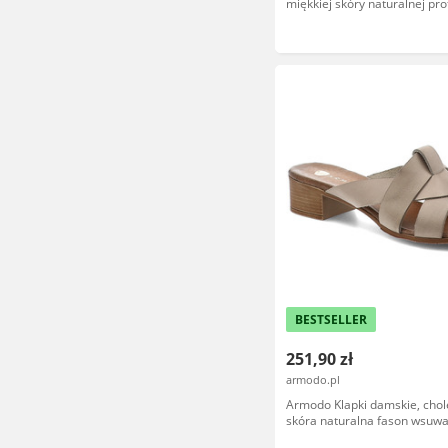
miękkiej skóry naturalnej pr
wkładka minimalistyczny des
brązowe, 40519
BESTSELLER
251,90 zł
armodo.pl
Armodo Klapki damskie, cho
skóra naturalna fason wsuw
szerokie paski z przodu otwa