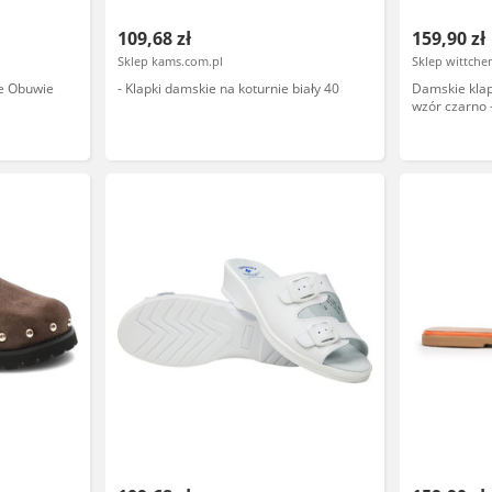
109,68 zł
159,90 zł
Sklep kams.com.pl
Sklep wittch
e Obuwie
- Klapki damskie na koturnie biały 40
Damskie klap
wzór czarno 