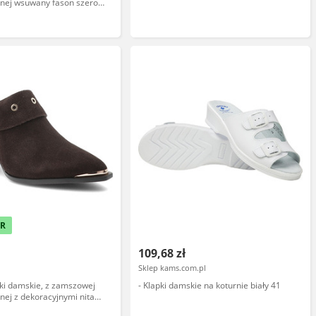
lnej wsuwany fason szeroki
du odkryty przód z
ardą, srebrne, 58C3416
ER
109,68 zł
Sklep kams.com.pl
pki damskie, z zamszowej
- Klapki damskie na koturnie biały 41
lnej z dekoracyjnymi nitami
obcasem, brązowe, CR61-