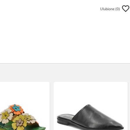
Ulubione (
0
)