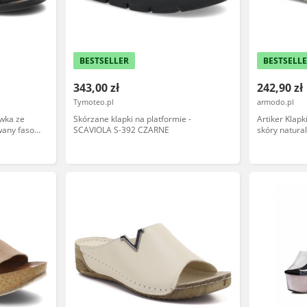
BESTSELLER
BESTSELL
343,00 zł
242,90 zł
Tymoteo.pl
armodo.pl
ewka ze
Skórzane klapki na platformie -
Artiker Klap
wany fason
SCAVIOLA S-392 CZARNE
skóry natura
płaskiej
na płaskiej p
58C1006