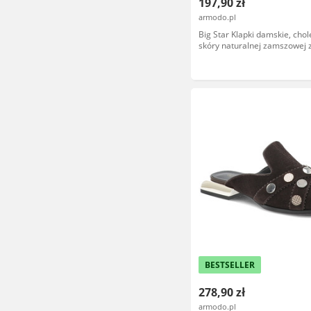
197,90 zł
armodo.pl
Big Star Klapki damskie, cho
skóry naturalnej zamszowej 
regulowanym paskiem na
antypoślizgowej podeszwie, 
TT274952
BESTSELLER
278,90 zł
armodo.pl