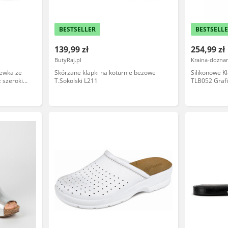
BESTSELLER
BESTSELL
139,99 zł
254,99 zł
ButyRaj.pl
Kraina-doznan
lewka ze
Skórzane klapki na koturnie beżowe
Silikonowe Kl
z szerokim
T.Sokolski L211
TLB052 Graf
, beżowe,
DYSKRETNA 