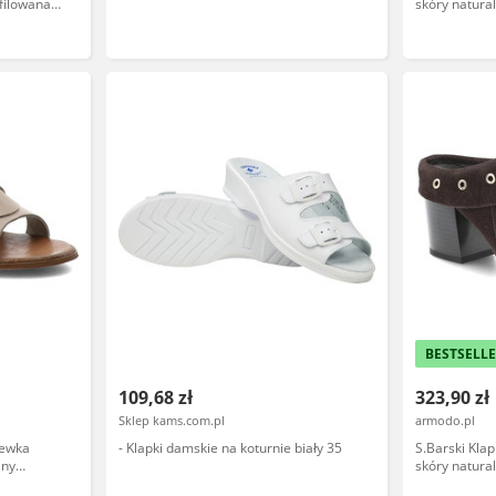
ofilowana
skóry natura
ign,
pasek z przo
ozdobną kok
BESTSELL
109,68 zł
323,90 zł
Sklep kams.com.pl
armodo.pl
lewka
- Klapki damskie na koturnie biały 35
S.Barski Kla
any
skóry natura
rty nosek
i stabilnym 