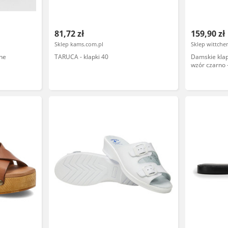
81,72 zł
159,90 zł
Sklep kams.com.pl
Sklep wittch
ne
TARUCA - klapki 40
Damskie klap
wzór czarno 