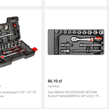
86,10 zł
l
toya24.pl
y nasadowych 1/4", 1/2" 53
Yato WKŁAD DO SZUFLADY ZESTAW
ols
KLUCZY NASADOWYCH 3/8" 22CZ. YT-
5542