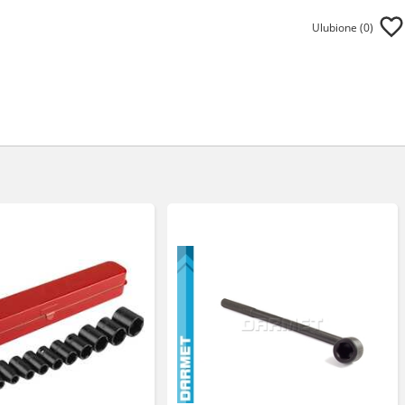
Ulubione (
0
)