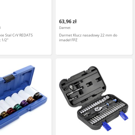
63,96 zł
l
Darmet
kie Stal CrV REDATS
Darmet Klucz nasadowy 22 mm do
t 1/2"
imadeł FPZ