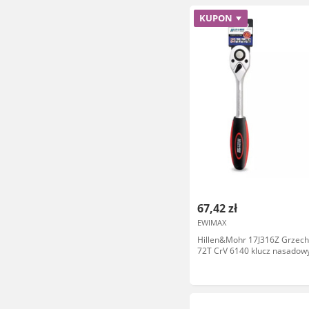
KUPON
67,42 zł
EWIMAX
Hillen&Mohr 17J316Z Grzech
72T CrV 6140 klucz nasadow
zapadkowy uchwyt 2K