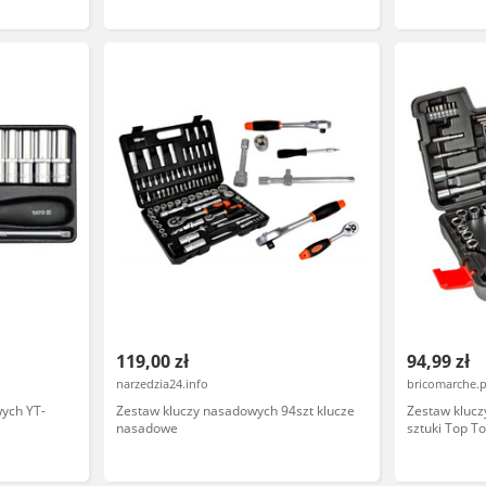
119,00 zł
94,99 zł
narzedzia24.info
bricomarche.p
ych YT-
Zestaw kluczy nasadowych 94szt klucze
Zestaw klucz
nasadowe
sztuki Top To