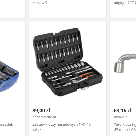
zestaw 9el
odgięta 72T 
89,00 zł
63,16 zł
bricomarche.pl
toya24.pl
nasadek
Zestaw kluczy nasadowych 1/4" 46
Yato Klucz fa
sztuk
30 mm YT-1