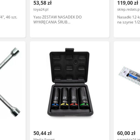
53,58 zł
119,00 zł
toya24.pl
sklep.redats.p
", 46 szt.
Yato ZESTAW NASADEK DO
Nasadki 12-
WYKRĘCANIA ŚRUB
na szynie 1/2
ZABEZPIECZAJĄCYCH 4 SZT. 1/2" YT-
06030
50,44 zł
60,00 zł
Media Expert
narzedzia24.i