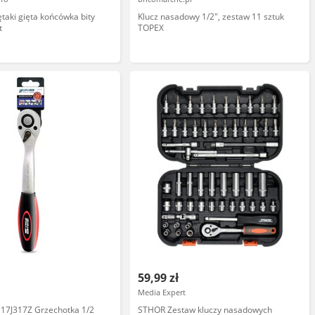
taki gięta końcówka bity
Klucz nasadowy 1/2", zestaw 11 sztuk
t
TOPEX
59,99 zł
Media Expert
 17J317Z Grzechotka 1/2
STHOR Zestaw kluczy nasadowych