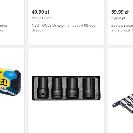
49,90 zł
89,99 zł
Media Expert
tagred.pl
otka
NEO TOOLS Uchwyt na nasadki 08-002
Zestaw nasad
ucz
(6 szt.)
alufelg 7szt.