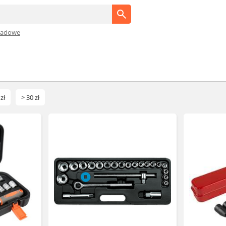
sadowe
zł
> 30 zł