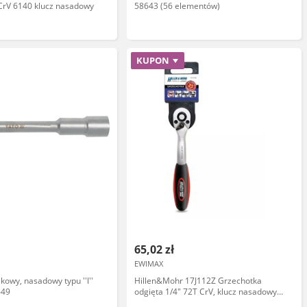
CrV 6140 klucz nasadowy
58643 (56 elementów)
KUPON
65,02 zł
EWIMAX
jkowy, nasadowy typu ''l''
Hillen&Mohr 17J112Z Grzechotka
649
odgięta 1/4" 72T CrV, klucz nasadowy
dwu-mater.