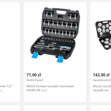
71,00 zł
142,00 zł
Media Expert
narzedzia24.i
otka 1/2"
MEGA Zestaw nasadek i końcówek
Klucze nasad
y
58046 (46 szt.)
nasadki alu