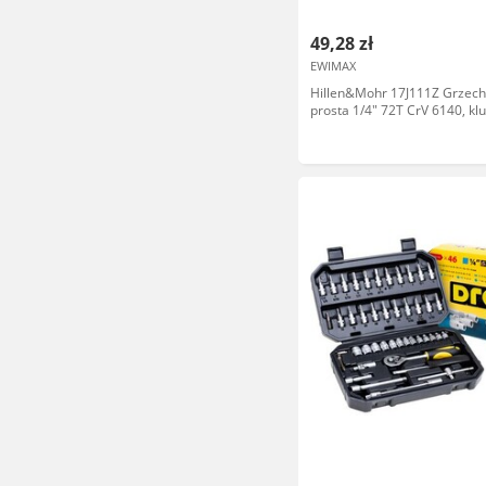
49,28 zł
EWIMAX
Hillen&Mohr 17J111Z Grzech
prosta 1/4" 72T CrV 6140, kl
nasadowy 2K