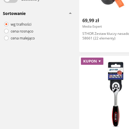
Sortowanie
69,99 zł
wg trafności
Media Expert
cena rosnąco
STHOR Zestaw kluczy nasad
cena malejąco
58661 (22 elementy)
KUPON