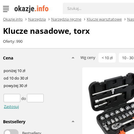
Okazje.info
Narzędzia
Narzędzia ręczne
Klucze warsztatowe
Na
Klucze nasadowe, torx
Oferty: 990
Wg ceny
Cena
< 10 zł
10 - 30 
poniżej 10 zł
od 10 do 30 zł
powyżej 30 zł
do
Zastosuj
Bestsellery
Bestsellery