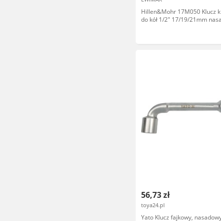
Hillen&Mohr 17M050 Klucz 
do kół 1/2" 17/19/21mm nas
56,73 zł
toya24.pl
Yato Klucz fajkowy, nasadowy t