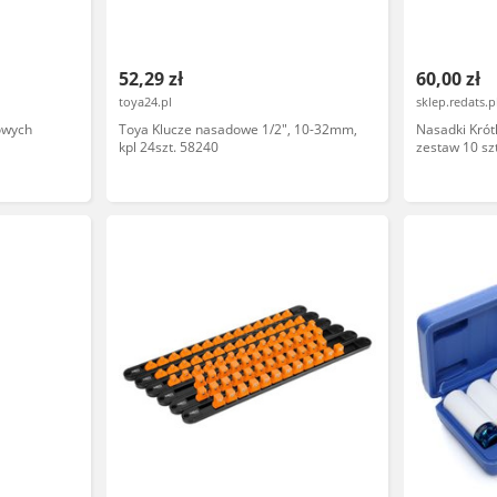
52,29 zł
60,00 zł
toya24.pl
sklep.redats.p
owych
Toya Klucze nasadowe 1/2", 10-32mm,
Nasadki Krót
kpl 24szt. 58240
zestaw 10 sz