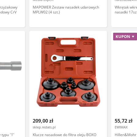
krzyżakowy
MAPOWER Zestaw nasadek udarowych
Wkrętak wkrę
adowy CrV
MPLW02 (4 szt.)
nasadki 17sz
KUPON
209,00 zł
55,72 zł
sklep.redats.pl
EWIMAX
ypu ''l''
Klucze nasadowe do filtra oleju BOXO
Hillen&Mohr