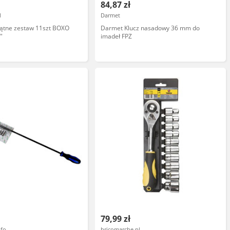
84,87 zł
l
Darmet
kątne zestaw 11szt BOXO
Darmet Klucz nasadowy 36 mm do
"
imadeł FPZ
79,99 zł
nfo
bricomarche.pl