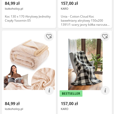
84,99 zł
157,00 zł
lozkoholicy.pl
KARO
Koc 130 x 170 Akrylowy Jednolity
Unia - Cotton Cloud Koc
Ciepły Yasemin 05
bawełniany akrylowy 150x200
1391/1 szary jasny kółka narzuta
pled
BESTSELLER
84,99 zł
157,00 zł
lozkoholicy.pl
KARO