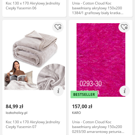
Koc 130 x 170 Akrylowy Jednolity
Unia - Cotton Cloud Koc
Ciepły Yasemin 06
bawełniany akrylowy 150x200
1384/1 grafitowy biały kratka
narzuta pled
BESTSELLER
84,99 zł
157,00 zł
lozkoholicy.pl
KARO
Koc 130 x 170 Akrylowy Jednolity
Unia - Cotton Cloud Koc
Ciepły Yasemin 07
bawełniany akrylowy 150x200
0293/30 amarantowy petunia