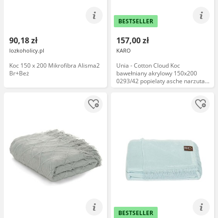
BESTSELLER
90,18 zł
157,00 zł
lozkoholicy.pl
KARO
Koc 150 x 200 Mikrofibra Alisma2
Unia - Cotton Cloud Koc
Br+Beż
bawełniany akrylowy 150x200
0293/42 popielaty asche narzuta
pled wykończony frędzlami
BESTSELLER