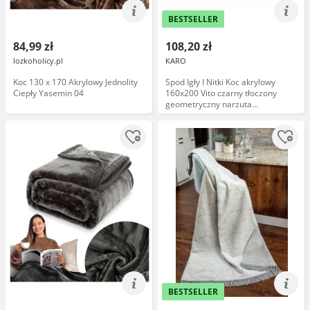
BESTSELLER
84,99 zł
108,20 zł
lozkoholicy.pl
KARO
Koc 130 x 170 Akrylowy Jednolity
Spod Igły I Nitki Koc akrylowy
Ciepły Yasemin 04
160x200 Vito czarny tłoczony
geometryczny narzuta
dekoracyjna
BESTSELLER