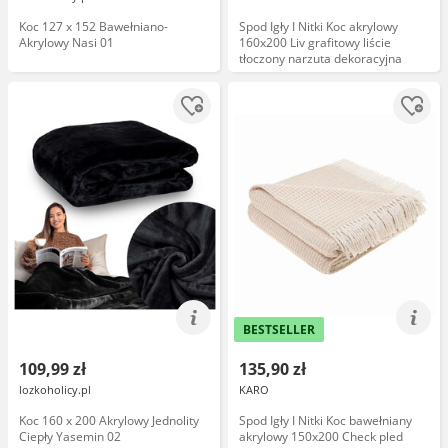
Koc 127 x 152 Bawełniano-
Spod Igły I Nitki Koc akrylowy
Akrylowy Nasi 01
160x200 Liv grafitowy liście
tłoczony narzuta dekoracyjna
BESTSELLER
109,99 zł
135,90 zł
lozkoholicy.pl
KARO
Koc 160 x 200 Akrylowy Jednolity
Spod Igły I Nitki Koc bawełniany
Ciepły Yasemin 02
akrylowy 150x200 Check pled