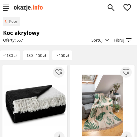
0
Koce
Koc akrylowy
Oferty: 557
Sortuj
Filtruj
< 130 zł
130 - 150 zł
> 150 zł