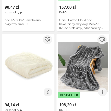
90,47 zł
157,00 zł
lozkoholicy.pl
KARO
Koc 127 x 152 Bawełniano-
Unia - Cotton Cloud Koc
Akrylowy Nasi 02
bawełniany akrylowy 150x200
0293/18 błękitny jednobarwny
narzuta pled
BESTSELLER
94,14 zł
108,20 zł
lozkoholicy.pl
KARO