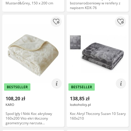
Mustard&Grey, 150 x 200 cm
bożonarodzeniowy w renifery z
napisem KDX-76
BESTSELLER
BESTSELLER
108,20 zł
138,85 zł
KARO
lozkoholicy.pl
Spod Igły I Nitki Koc akrylowy
Koc Akryl Tłoczony Suzan 10 Szary
160x200 Vito ekri tłoczony
160x210
geometryczny narzuta
dekoracyjna