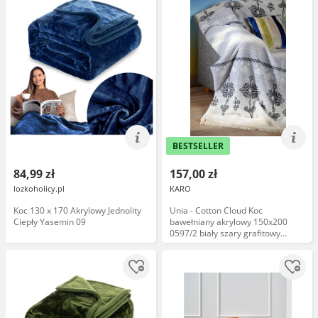
BESTSELLER
84,99 zł
157,00 zł
lozkoholicy.pl
KARO
Koc 130 x 170 Akrylowy Jednolity
Unia - Cotton Cloud Koc
Ciepły Yasemin 09
bawełniany akrylowy 150x200
0597/2 biały szary grafitowy
narzuta pled