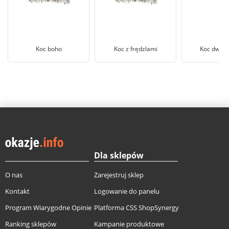
Koc boho
Koc z frędzlami
Koc dwust
Dla sklepów
O nas
Zarejestruj sklep
Kontakt
Logowanie do panelu
Program Wiarygodne Opinie
Platforma CSS ShopSynergy
Ranking sklepów
Kampanie produktowe