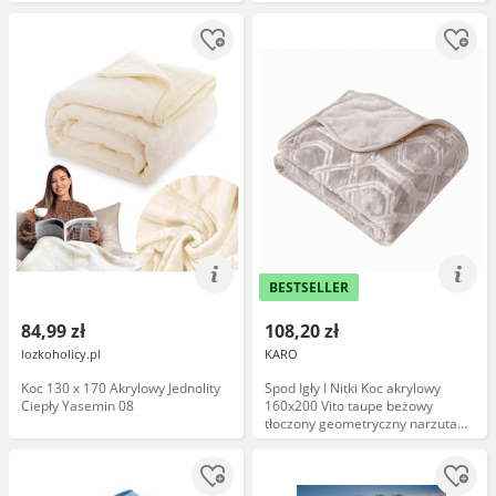
jednobarwny narzuta pled
BESTSELLER
84,99 zł
108,20 zł
lozkoholicy.pl
KARO
Koc 130 x 170 Akrylowy Jednolity
Spod Igły I Nitki Koc akrylowy
Ciepły Yasemin 08
160x200 Vito taupe beżowy
tłoczony geometryczny narzuta
dekoracyjna