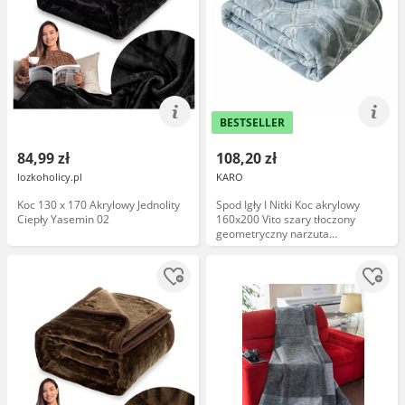
BESTSELLER
84,99 zł
108,20 zł
lozkoholicy.pl
KARO
Koc 130 x 170 Akrylowy Jednolity
Spod Igły I Nitki Koc akrylowy
Ciepły Yasemin 02
160x200 Vito szary tłoczony
geometryczny narzuta
dekoracyjna