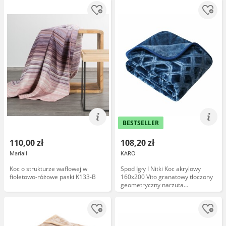
BESTSELLER
110,00 zł
108,20 zł
Mariall
KARO
Koc o strukturze waflowej w
Spod Igły I Nitki Koc akrylowy
fioletowo-różowe paski K133-B
160x200 Vito granatowy tłoczony
geometryczny narzuta
dekoracyjna