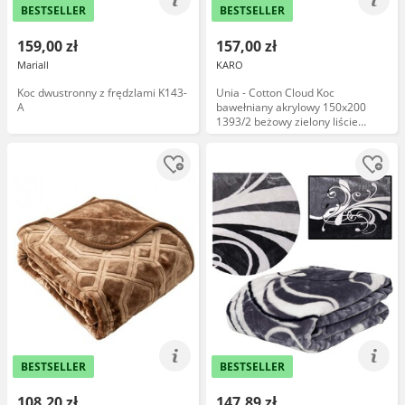
BESTSELLER
BESTSELLER
159,00 zł
157,00 zł
Mariall
KARO
Koc dwustronny z frędzlami K143-
Unia - Cotton Cloud Koc
A
bawełniany akrylowy 150x200
1393/2 beżowy zielony liście
palmy kwiatki narzuta pled
BESTSELLER
BESTSELLER
108,20 zł
147,89 zł