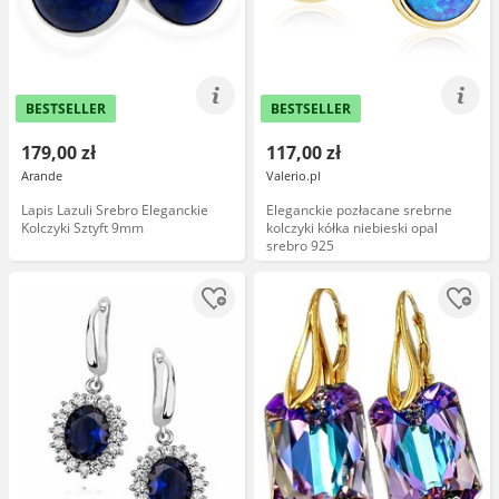
BESTSELLER
BESTSELLER
179,00 zł
117,00 zł
Arande
Valerio.pl
Lapis Lazuli Srebro Eleganckie
Eleganckie pozłacane srebrne
Kolczyki Sztyft 9mm
kolczyki kółka niebieski opal
srebro 925