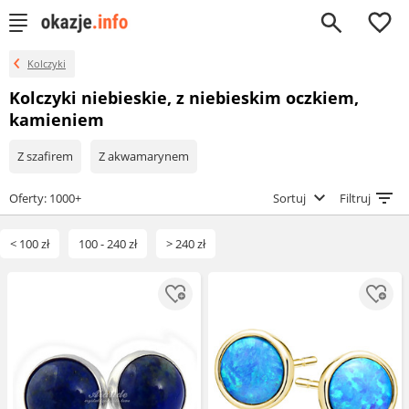
0
Kolczyki
Kolczyki niebieskie, z niebieskim oczkiem,
kamieniem
Z szafirem
Z akwamarynem
Oferty: 1000+
Sortuj
Filtruj
< 100 zł
100 - 240 zł
> 240 zł