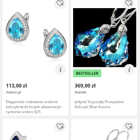
BESTSELLER
113,00 zł
369,00 zł
Valerio.pl
Arande
Eleganckie rodowane srebrne
Jedyne! Kryształy Przepiękne
kolczyki łezki krople akwamaryn
Kolczyki Blue Aurora
cyrkonie srebro 925