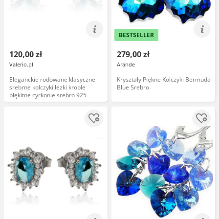
BESTSELLER
120,00 zł
279,00 zł
Valerio.pl
Arande
Eleganckie rodowane klasyczne
Kryształy Piękne Kolczyki Bermuda
srebrne kolczyki łezki krople
Blue Srebro
błękitne cyrkonie srebro 925