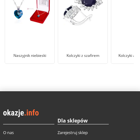
Naszyjnik niebieski
Kolczyki z szafirem
Kolczyki ak
Dla sklepów
O nas
Zarejestruj sklep