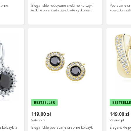
ebrne
Eleganckie rodowane srebrne kolczyki
Pozłacane sr
łezki krople szafirowe białe cyrkonie
kółeczka łez
srebro 925
cyrkonie sre
BESTSELLER
BESTSELL
119,00 zł
149,00 zł
Valerio.pl
Valerio.pl
 kolczyki z
Eleganckie pozłacane srebrne kolczyki
Eleganckie p