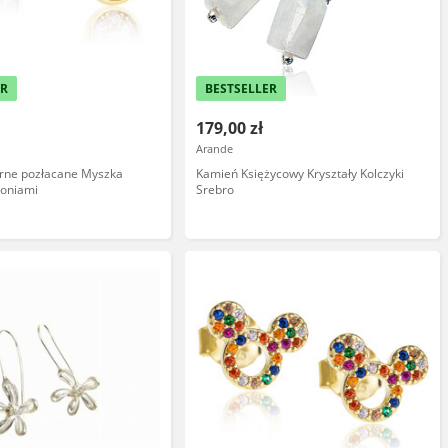
ER
BESTSELLER
179,00 zł
Arande
brne pozłacane Myszka
Kamień Księżycowy Kryształy Kolczyki
koniami
Srebro