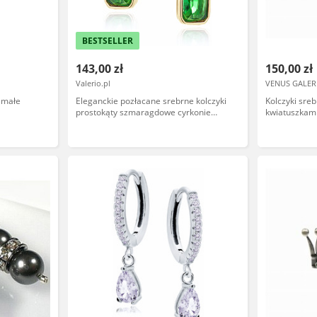
BESTSELLER
143,00 zł
150,00 zł
Valerio.pl
VENUS GALER
 małe
Eleganckie pozłacane srebrne kolczyki
Kolczyki sre
prostokąty szmaragdowe cyrkonie
kwiatuszkami
srebro 925