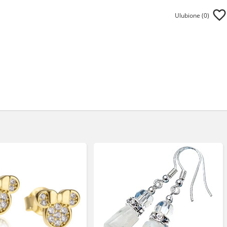
Ulubione (
0
)