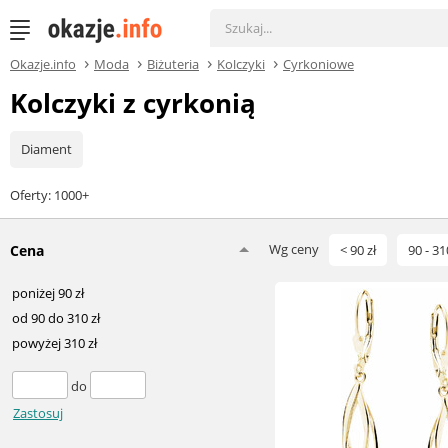
Okazje.info
Moda
Biżuteria
Kolczyki
Cyrkoniowe
Kolczyki z cyrkonią
Diament
Oferty: 1000+
Wg ceny
Cena
< 90 zł
90 - 31
poniżej 90 zł
od 90 do 310 zł
powyżej 310 zł
do
Zastosuj