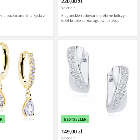
220,00 zł
Valerio.pl
rne pozłacane linia życia z
Eleganckie rodowane srebrne kolczyki
łezki krople szmaragdowe białe
cyrkonie srebro 925
ER
BESTSELLER
149,00 zł
Valerio.pl