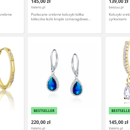
145,00 zł
139,00 zł
Valerio.pl
beezuu.pl
 srebrne
Pozłacane srebrne kolczyki kółka
Kolczyki sreb
kółeczka łezki krople szmaragdowe
cyrkoniami
cyrkonie srebro 925
BESTSELLER
BESTSELL
220,00 zł
145,00 zł
Valerio.pl
Valerio.pl