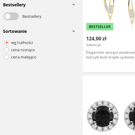
Bestsellery
Bestsellery
BESTSELLER
Sortowanie
124,00 zł
wg trafności
Valerio.pl
cena rosnąco
Eleganckie wiszące pozłacan
cena malejąco
kolczyki łezki krople cyrkonie
925