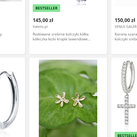
BESTSELLER
145,00 zł
150,00 zł
Valerio.pl
VENUS GALER
ły
Rodowane srebrne kolczyki kółka
Korona szara
kółeczka łezki krople lawendowe
kolczyki sre
cyrkonie srebro 925
BESTSELL