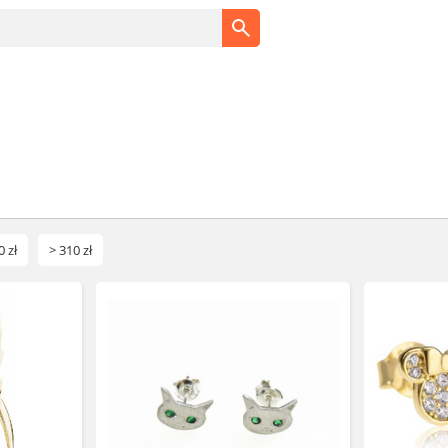
0 zł
> 310 zł