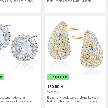
lczyki z cyrkoniami srebro
łezki krople czarne białe cyrkonie
srebro 925
ER
BESTSELLER
150,00 zł
Valerio.pl
klasyczne rodowane
Eleganckie pozłacane srebrne kolczyki
yki białe cyrkonie srebro
łezki krople sopelki z białymi cyrkoniami
srebro 925