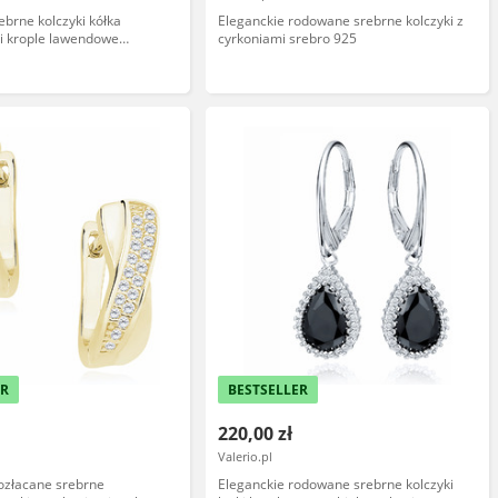
ebrne kolczyki kółka
Eleganckie rodowane srebrne kolczyki z
ki krople lawendowe
cyrkoniami srebro 925
bro 925
ER
BESTSELLER
220,00 zł
Valerio.pl
ozłacane srebrne
Eleganckie rodowane srebrne kolczyki