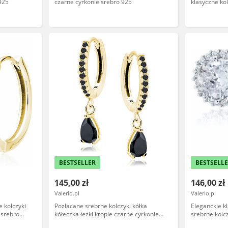
925
czarne cyrkonie srebro 925
klasyczne ko
925
BESTSELLER
BESTSELL
145,00 zł
146,00 zł
Valerio.pl
Valerio.pl
 kolczyki
Pozłacane srebrne kolczyki kółka
Eleganckie 
 srebro
kółeczka łezki krople czarne cyrkonie
srebrne kolcz
srebro 925
925