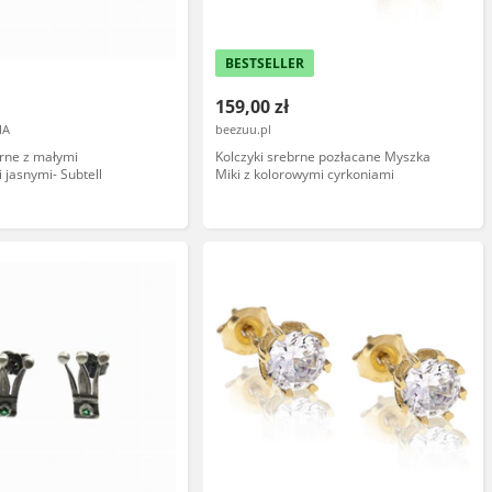
BESTSELLER
159,00 zł
IA
beezuu.pl
brne z małymi
Kolczyki srebrne pozłacane Myszka
 jasnymi- Subtell
Miki z kolorowymi cyrkoniami