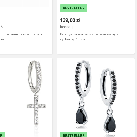
BESTSELLER
139,00 zł
IA
beezuu.pl
 z zielonymi cyrkoniami -
Kolczyki srebrne pozłacane wkrętki z
brne
cyrkonią 7 mm
ER
BESTSELLER