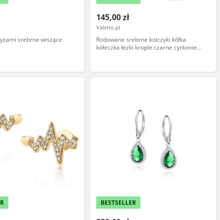
145,00 zł
Valerio.pl
rzyżami srebrne wiszące
Rodowane srebrne kolczyki kółka
kółeczka łezki krople czarne cyrkonie
srebro 925
ER
BESTSELLER