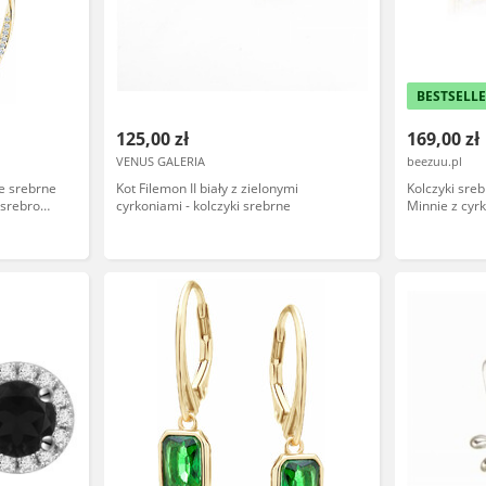
BESTSELL
125,00 zł
169,00 zł
VENUS GALERIA
beezuu.pl
e srebrne
Kot Filemon II biały z zielonymi
Kolczyki sre
 srebro
cyrkoniami - kolczyki srebrne
Minnie z cyr