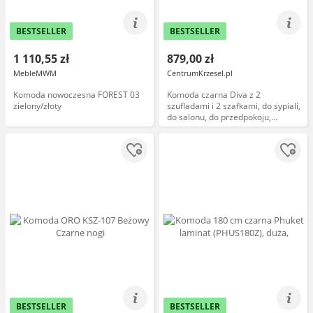
BESTSELLER
BESTSELLER
1 110,55 zł
879,00 zł
MebleMWM
CentrumKrzesel.pl
Komoda nowoczesna FOREST 03
Komoda czarna Diva z 2
zielony/złoty
szufladami i 2 szafkami, do sypiali,
do salonu, do przedpokoju,
wysoka
BESTSELLER
BESTSELLER