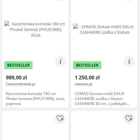
BESTSELLER
BESTSELLER
989,00 zł
1 250,00 zł
CentrumKrzesel.pl
nexterio.pl
Kaszmirowa komoda 180 cm
COMAD Zestaw mebli DALIA
Phuket laminat (PHUS180K), duża,
CASHMERE szafka z blatem
pojemna
CASHMERE 80 cm, 2 półsłupki
80x30 cm