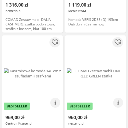
1 316,00 zł
1 119,00 zł
nexterio.pl
MebleMWM
COMAD Zestaw mebli DALIA
Komoda VERIS 2D3S (D) 195cm
CASHMERE szafka podblatowa,
Dąb dunin Czarne nogi
szafka z koszem, blat 100 cm
BESTSELLER
BESTSELLER
969,00 zł
960,00 zł
CentrumKrzesel.pl
nexterio.pl