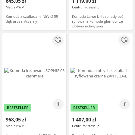
645,05 zł
1 119,00 zł
MebleMWM
CentrumKrzesel.pl
Komoda z szufladami NEVIO 09
Komoda Lante L 4 szuflady beż
dąb artisan/czarny
ryflowana komoda glamour ze
złotymi uchwytami
BESTSELLER
BESTSELLER
968,05 zł
1 407,00 zł
MebleMWM
CentrumKrzesel.pl