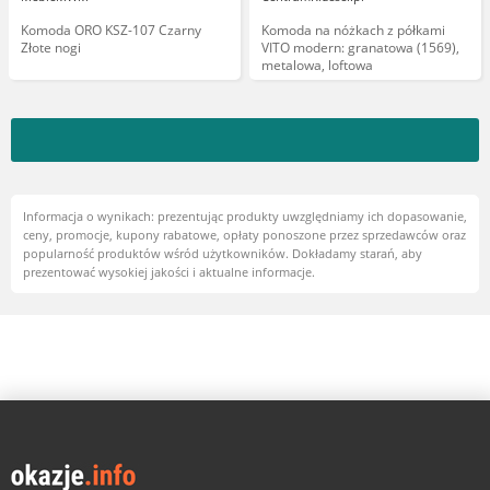
Komoda ORO KSZ-107 Czarny
Komoda na nóżkach z półkami
Złote nogi
VITO modern: granatowa (1569),
metalowa, loftowa
Informacja o wynikach: prezentując produkty uwzględniamy ich dopasowanie,
ceny, promocje, kupony rabatowe, opłaty ponoszone przez sprzedawców oraz
popularność produktów wśród użytkowników. Dokładamy starań, aby
prezentować wysokiej jakości i aktualne informacje.