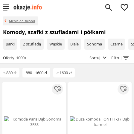
0
Meble do salonu
Komody, szafki z szufladami i półkami
Barki
Z szufladą
Wąskie
Białe
Sonoma
Czarne
S
Oferty: 1000+
Sortuj
Filtruj
< 880 zł
880 - 1600 zł
> 1600 zł