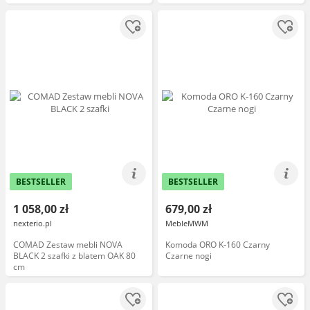
BESTSELLER
BESTSELLER
1 058,00 zł
679,00 zł
nexterio.pl
MebleMWM
COMAD Zestaw mebli NOVA
Komoda ORO K-160 Czarny
BLACK 2 szafki z blatem OAK 80
Czarne nogi
cm