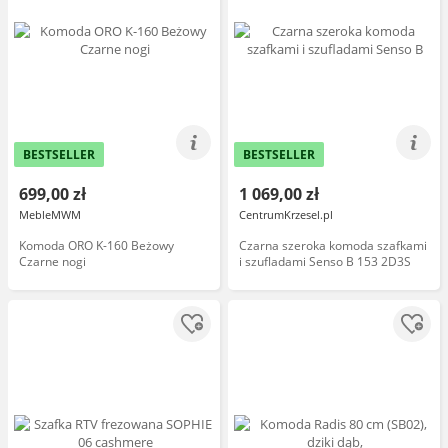
BESTSELLER
BESTSELLER
699,00 zł
1 069,00 zł
MebleMWM
CentrumKrzesel.pl
Komoda ORO K-160 Beżowy
Czarna szeroka komoda szafkami
Czarne nogi
i szufladami Senso B 153 2D3S