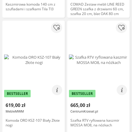
Kaszmirowa komoda 140 cm z
COMAD Zestaw mebli LINE REED
szufladami i szafkami Tila TI3
GREEN szafka z drzwiami 60 cm,
szafka 20 cm, blat OAK 80 cm
BESTSELLER
BESTSELLER
619,00 zł
665,00 zł
MebleMWM
CentrumKrzesel.pl
Komoda ORO KSZ-107 Biały Złote
Szafka RTV ryflowana kaszmir
nogi
MOSSA MO8, na nóżkach