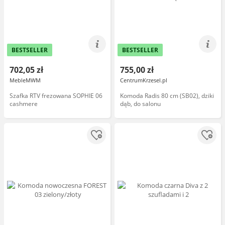
BESTSELLER
BESTSELLER
702,05 zł
755,00 zł
MebleMWM
CentrumKrzesel.pl
Szafka RTV frezowana SOPHIE 06
Komoda Radis 80 cm (SB02), dziki
cashmere
dąb, do salonu