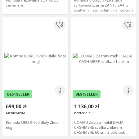
Komoda frezowana SOPHIE 05
Komoda o obłych kształtach
cashmere
ryflowana czarna ZANTE ZA4, z
szafkami i szufladami, na nóżkach
BESTSELLER
BESTSELLER
699,00 zł
1 136,00 zł
MebleMWM
nexterio.pl
Komoda ORO K-160 Biały Złote
COMAD Zestaw mebli DALIA
nogi
CASHMERE szafka z blatem
CASHMERE 60 cm, 2 półsłupki
80x30 cm