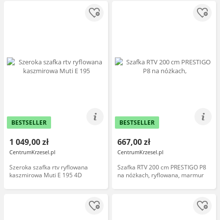
BESTSELLER
BESTSELLER
1 049,00 zł
667,00 zł
CentrumKrzesel.pl
CentrumKrzesel.pl
Szeroka szafka rtv ryflowana
Szafka RTV 200 cm PRESTIGO P8
kaszmirowa Muti E 195 4D
na nóżkach, ryflowana, marmur