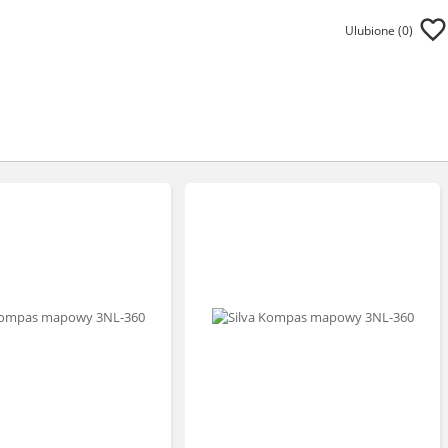
Ulubione (
0
)