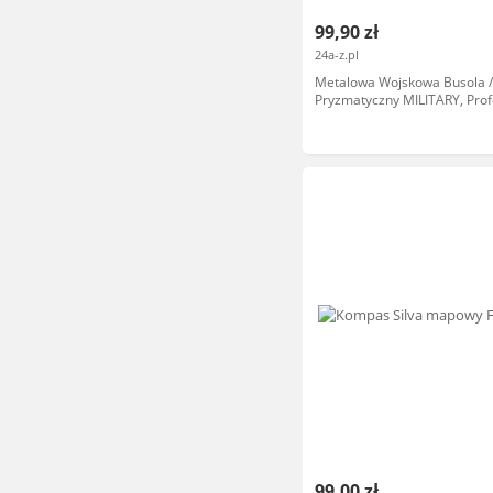
99,90 zł
24a-z.pl
Metalowa Wojskowa Busola 
Pryzmatyczny MILITARY, Prof
+ Pokrowiec.
99,00 zł