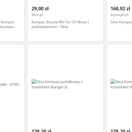
29,00 zł
160,92 zł
Bron.pl
Scyzoryki.pl
/ Kompas
Kompas, Busola Mil-Tec US Metal z
Silva Kompa
esjonalny
podświetleniem - Olive
178,20 zł
178,20 zł