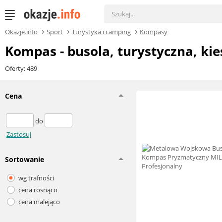
Okazje.info
Sport
Turystyka i camping
Kompasy
Kompas - busola, turystyczna, k
Oferty: 489
Cena
do
Zastosuj
Sortowanie
wg trafności
cena rosnąco
cena malejąco