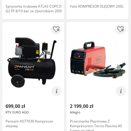
Sprężarka śrubowa ATLAS COPCO
Yato KOMPRESOR OLEJOWY 200L
G2 FF 8/10 bar ze zbiornikiem 200l
699,00 zł
2 199,00 zł
RTV EURO AGD
Allegro
Pansam A077030 Kompresor
Przecinarka Plazmowa Z
olejowy
Kompresorem Tecno Plasma 40
Comp-air Ideal