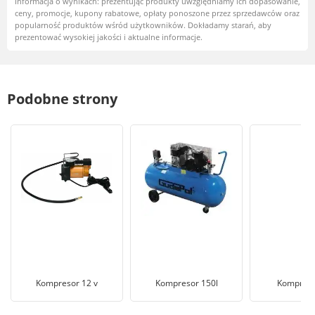
Informacja o wynikach: prezentując produkty uwzględniamy ich dopasowanie,
ceny, promocje, kupony rabatowe, opłaty ponoszone przez sprzedawców oraz
popularność produktów wśród użytkowników. Dokładamy starań, aby
prezentować wysokiej jakości i aktualne informacje.
Podobne strony
Kompresor 12 v
Kompresor 150l
Kompreso