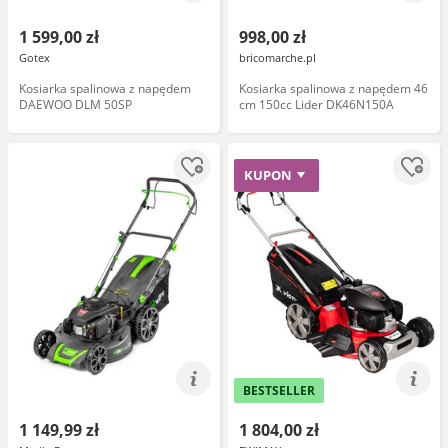
1 599,00 zł
998,00 zł
Gotex
bricomarche.pl
Kosiarka spalinowa z napędem
Kosiarka spalinowa z napędem 46
DAEWOO DLM 50SP
cm 150cc Lider DK46N150A
KUPON
BESTSELLER
1 149,99 zł
1 804,00 zł