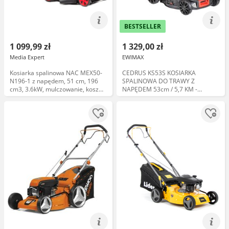
BESTSELLER
1 099,99 zł
1 329,00 zł
Media Expert
EWIMAX
Kosiarka spalinowa NAC MEX50-
CEDRUS KS53S KOSIARKA
N196-1 z napędem, 51 cm, 196
SPALINOWA DO TRAWY Z
cm3, 3.6kW, mulczowanie, kosz
NAPĘDEM 53cm / 5,7 KM -
60L
EWIMAX