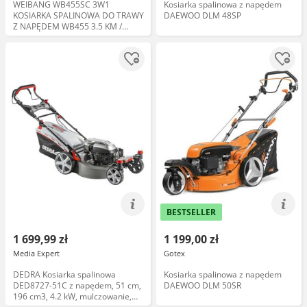
WEIBANG WB455SC 3W1
Kosiarka spalinowa z napędem
KOSIARKA SPALINOWA DO TRAWY
DAEWOO DLM 48SP
Z NAPĘDEM WB455 3.5 KM /
45cm
BESTSELLER
1 699,99 zł
1 199,00 zł
Media Expert
Gotex
DEDRA Kosiarka spalinowa
Kosiarka spalinowa z napędem
DED8727-51C z napędem, 51 cm,
DAEWOO DLM 50SR
196 cm3, 4.2 kW, mulczowanie,