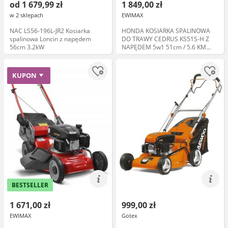
od 1 679,99 zł
1 849,00 zł
w 2 sklepach
EWIMAX
NAC LS56-196L-JR2 Kosiarka
HONDA KOSIARKA SPALINOWA
spalinowa Loncin z napędem
DO TRAWY CEDRUS KS51S-H Z
56cm 3.2kW
NAPĘDEM 5w1 51cm / 5.6 KM
HONDA GCV200 - EWIMAX
KUPON
BESTSELLER
1 671,00 zł
999,00 zł
EWIMAX
Gotex