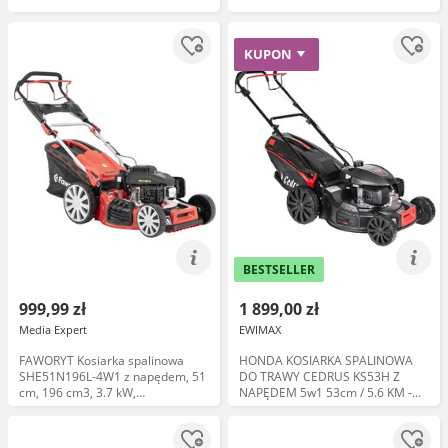
KUPON
BESTSELLER
999,99 zł
1 899,00 zł
Media Expert
EWIMAX
FAWORYT Kosiarka spalinowa
HONDA KOSIARKA SPALINOWA
SHE51N196L-4W1 z napędem, 51
DO TRAWY CEDRUS KS53H Z
cm, 196 cm3, 3.7 kW,
NAPĘDEM 5w1 53cm / 5.6 KM -
mulczowanie, kosz 62L, silnik
EWIMAX
Loncin