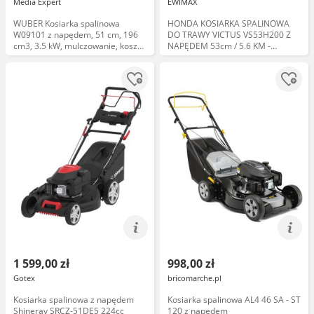
Media Expert
EWIMAX
WUBER Kosiarka spalinowa
HONDA KOSIARKA SPALINOWA
W09101 z napędem, 51 cm, 196
DO TRAWY VICTUS VS53H200 Z
cm3, 3.5 kW, mulczowanie, kosz
NAPĘDEM 53cm / 5.6 KM -
70 L, silnik Loncin
EWIMAX
1 599,00 zł
998,00 zł
Gotex
bricomarche.pl
Kosiarka spalinowa z napędem
Kosiarka spalinowa AL4 46 SA - ST
Shineray SRCZ-51DE5 224cc
120 z napędem