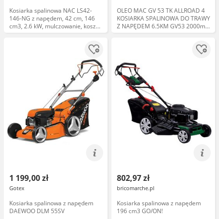
Kosiarka spalinowa NAC LS42-
OLEO MAC GV 53 TK ALLROAD 4
146-NG z napędem, 42 cm, 146
KOSIARKA SPALINOWA DO TRAWY
cm3, 2.6 kW, mulczowanie, kosz
Z NAPĘDEM 6.5KM GV53 2000m2
40L
PREMIUM 66239033E5
1 199,00 zł
802,97 zł
Gotex
bricomarche.pl
Kosiarka spalinowa z napędem
Kosiarka spalinowa z napędem
DAEWOO DLM 55SV
196 cm3 GO/ON!