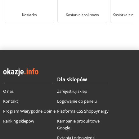
Kosiarka
Kosiarka spalinowa
Kosiarka z mu
Dla sklepów
O nas
Zarejestruj sklep
Kontakt
Logowanie do panelu
Program Wiarygodne Opinie
Platforma CSS ShopSynergy
Ranking sklepów
Kampanie produktowe
Google
Pytania i odpowiedzi