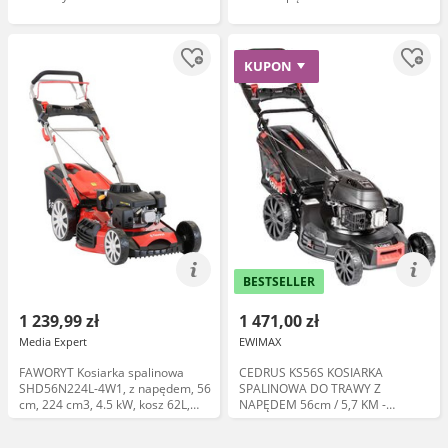
KUPON
BESTSELLER
1 239,99 zł
1 471,00 zł
Media Expert
EWIMAX
FAWORYT Kosiarka spalinowa
CEDRUS KS56S KOSIARKA
SHD56N224L-4W1, z napędem, 56
SPALINOWA DO TRAWY Z
cm, 224 cm3, 4.5 kW, kosz 62L,
NAPĘDEM 56cm / 5,7 KM -
silnik Loncin
EWIMAX