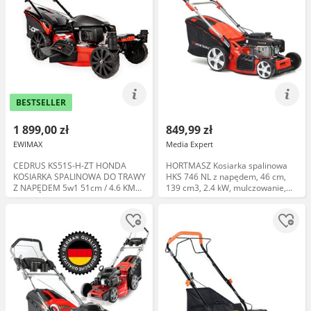
BESTSELLER
1 899,00 zł
849,99 zł
EWIMAX
Media Expert
CEDRUS KS51S-H-ZT HONDA
HORTMASZ Kosiarka spalinowa
KOSIARKA SPALINOWA DO TRAWY
HKS 746 NL z napędem, 46 cm,
Z NAPĘDEM 5w1 51cm / 4.6 KM
139 cm3, 2.4 kW, mulczowanie,
HONDA GCV170 - EWIMAX
kosz 60L, silnik Loncin