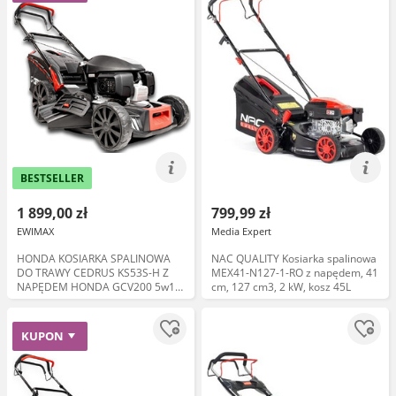
BESTSELLER
1 899,00 zł
799,99 zł
EWIMAX
Media Expert
HONDA KOSIARKA SPALINOWA
NAC QUALITY Kosiarka spalinowa
DO TRAWY CEDRUS KS53S-H Z
MEX41-N127-1-RO z napędem, 41
NAPĘDEM HONDA GCV200 5w1
cm, 127 cm3, 2 kW, kosz 45L
53cm / 5.6 KM - EWIMAX
KUPON