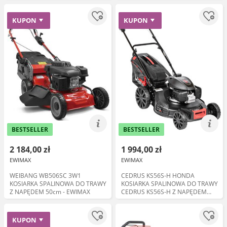
kosz 60L
KUPON
KUPON
BESTSELLER
BESTSELLER
2 184,00 zł
1 994,00 zł
EWIMAX
EWIMAX
WEIBANG WB506SC 3W1
CEDRUS KS56S-H HONDA
KOSIARKA SPALINOWA DO TRAWY
KOSIARKA SPALINOWA DO TRAWY
Z NAPĘDEM 50cm - EWIMAX
CEDRUS KS56S-H Z NAPĘDEM
5w1 56cm / 5.6 KM HONDA
GCV200 - EWIMAX
KUPON