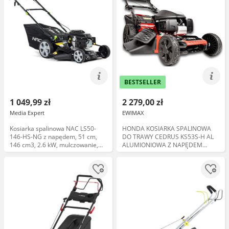
BESTSELLER
1 049,99 zł
2 279,00 zł
Media Expert
EWIMAX
Kosiarka spalinowa NAC LS50-
HONDA KOSIARKA SPALINOWA
146-HS-NG z napędem, 51 cm,
DO TRAWY CEDRUS KS53S-H AL
146 cm3, 2.6 kW, mulczowanie,
ALUMIONIOWA Z NAPĘDEM
kosz 60L
HONDA GCV200 5w1 53cm / 4.1
KM - EWIMAX