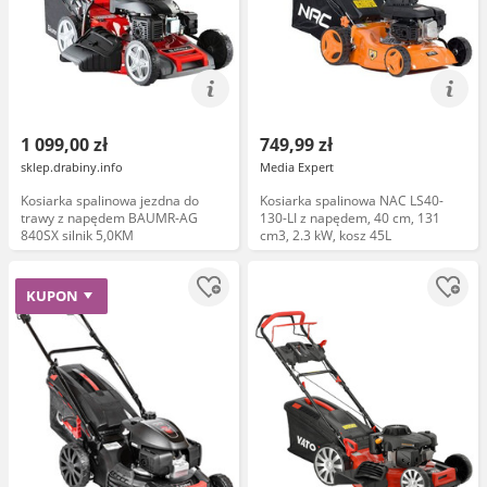
1 099,00 zł
749,99 zł
sklep.drabiny.info
Media Expert
Kosiarka spalinowa jezdna do
Kosiarka spalinowa NAC LS40-
trawy z napędem BAUMR-AG
130-LI z napędem, 40 cm, 131
840SX silnik 5,0KM
cm3, 2.3 kW, kosz 45L
KUPON