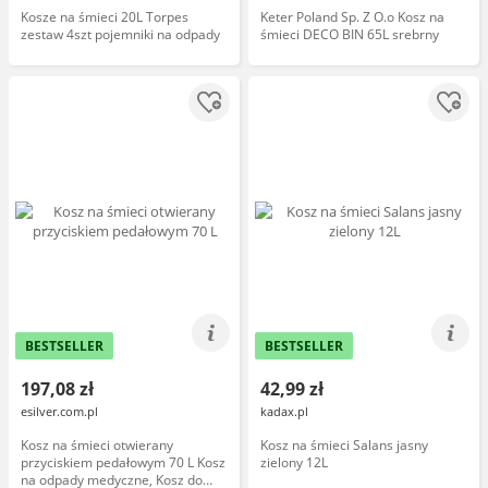
Kosze na śmieci 20L Torpes
Keter Poland Sp. Z O.o Kosz na
zestaw 4szt pojemniki na odpady
śmieci DECO BIN 65L srebrny
BESTSELLER
BESTSELLER
197,08 zł
42,99 zł
esilver.com.pl
kadax.pl
Kosz na śmieci otwierany
Kosz na śmieci Salans jasny
przyciskiem pedałowym 70 L Kosz
zielony 12L
na odpady medyczne, Kosz do