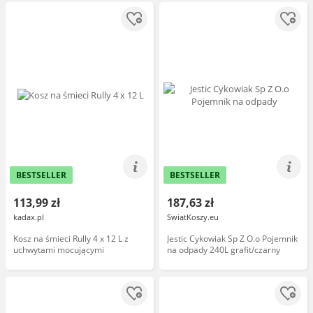
BESTSELLER
BESTSELLER
113,99 zł
187,63 zł
kadax.pl
SwiatKoszy.eu
Kosz na śmieci Rully 4 x 12 L z
Jestic Cykowiak Sp Z O.o Pojemnik
uchwytami mocującymi
na odpady 240L grafit/czarny