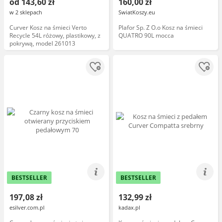
od 143,60 zł
160,00 zł
w 2 sklepach
SwiatKoszy.eu
Curver Kosz na śmieci Verto
Plafor Sp. Z O.o Kosz na śmieci
Recycle 54L różowy, plastikowy, z
QUATRO 90L mocca
pokrywą, model 261013
BESTSELLER
BESTSELLER
197,08 zł
132,99 zł
esilver.com.pl
kadax.pl