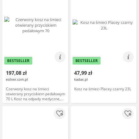
BESTSELLER
BESTSELLER
197,08 zł
47,99 zł
esilver.com.pl
kadax.pl
Czerwony kosz na śmieci
Kosz na śmieci Placey czarny 23L
otwierany przyciskiem pedałowym
70 L Kosz na odpady medyczne,
Kosz do szpitala