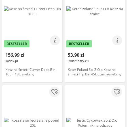
BESTSELLER
BESTSELLER
156,99 zł
53,90 zł
kadax.pl
SwiatKoszy.eu
Kosz na śmieci Curver Deco Bin
Keter Poland Sp. Z O.o Kosz na
10L + 18L, srebrny
śmieci Flip Bin 45L czarny/srebrny