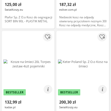
125,00 zł
187,32 zł
SwiatKoszy.eu
esilver.com.pl
Plafor Sp. Z O.o Kosz do segregacji
Niebieski kosz na odpady
SORT BIN 90L - PLASTIK METAL
otwierany przyciskiem nożnym 30l
Kosz na odpady medyczne, Kosz
na śmieci pedałowy 30l
BESTSELLER
BESTSELLER
132,99 zł
200,30 zł
kadax.pl
SwiatKoszy.eu