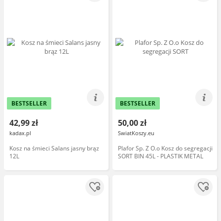
BESTSELLER
BESTSELLER
42,99 zł
50,00 zł
kadax.pl
SwiatKoszy.eu
Kosz na śmieci Salans jasny brąz
Plafor Sp. Z O.o Kosz do segregacji
12L
SORT BIN 45L - PLASTIK METAL