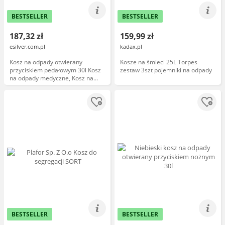
BESTSELLER
BESTSELLER
187,32 zł
159,99 zł
esilver.com.pl
kadax.pl
Kosz na odpady otwierany
Kosze na śmieci 25L Torpes
przyciskiem pedałowym 30l Kosz
zestaw 3szt pojemniki na odpady
na odpady medyczne, Kosz na
śmieci pedałowy 30l
BESTSELLER
BESTSELLER