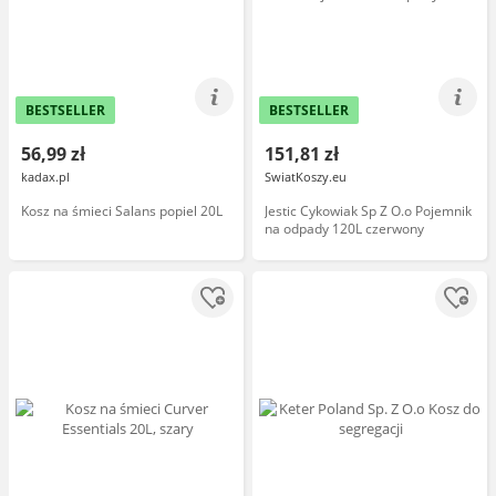
BESTSELLER
BESTSELLER
56,99 zł
151,81 zł
kadax.pl
SwiatKoszy.eu
Kosz na śmieci Salans popiel 20L
Jestic Cykowiak Sp Z O.o Pojemnik
na odpady 120L czerwony