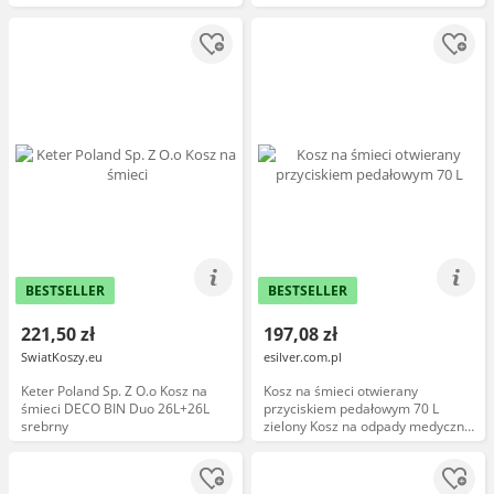
szpitala
BESTSELLER
BESTSELLER
221,50 zł
197,08 zł
SwiatKoszy.eu
esilver.com.pl
Keter Poland Sp. Z O.o Kosz na
Kosz na śmieci otwierany
śmieci DECO BIN Duo 26L+26L
przyciskiem pedałowym 70 L
srebrny
zielony Kosz na odpady medyczne,
Kosz do szpitala