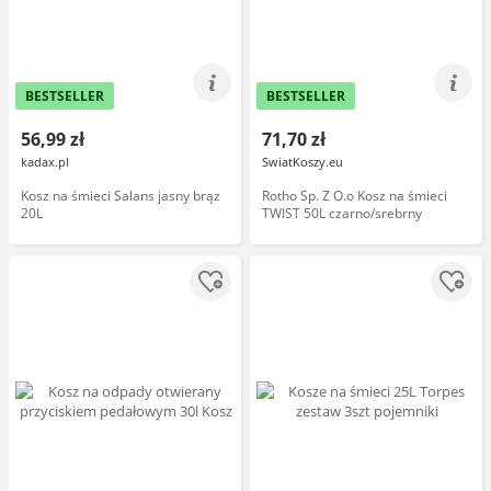
BESTSELLER
BESTSELLER
56,99 zł
71,70 zł
kadax.pl
SwiatKoszy.eu
Kosz na śmieci Salans jasny brąz
Rotho Sp. Z O.o Kosz na śmieci
20L
TWIST 50L czarno/srebrny