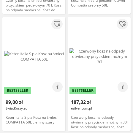
Czarny kosz na śmieci otwierany
Kosz na śmieci z pedałem Curver
przyciskiem pedałowym 70 L Kosz
Compatta srebrny 50L
na odpady medyczne, Kosz do
szpitala
BESTSELLER
BESTSELLER
99,00 zł
187,32 zł
SwiatKoszy.eu
esilver.com.pl
Keter Italia S.p.a Kosz na śmieci
Czerwony kosz na odpady
COMPATTA 50L ciemny szary
otwierany przyciskiem nożnym 30l
Kosz na odpady medyczne, Kosz
na śmieci pedałowy 30l