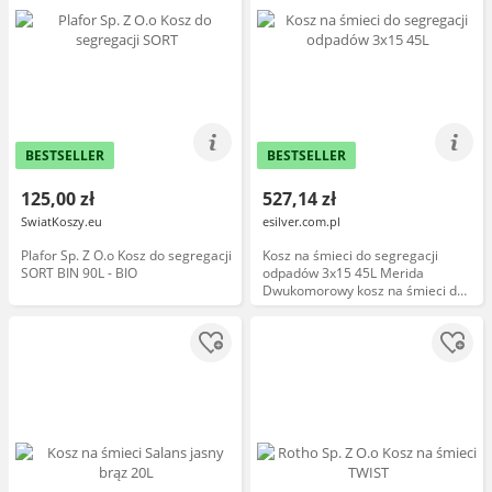
BESTSELLER
BESTSELLER
125,00 zł
527,14 zł
SwiatKoszy.eu
esilver.com.pl
Plafor Sp. Z O.o Kosz do segregacji
Kosz na śmieci do segregacji
SORT BIN 90L - BIO
odpadów 3x15 45L Merida
Dwukomorowy kosz na śmieci do
segregacji odpadów