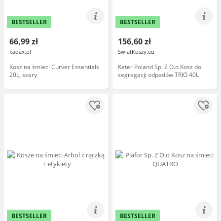
BESTSELLER
BESTSELLER
66,99 zł
156,60 zł
kadax.pl
SwiatKoszy.eu
Kosz na śmieci Curver Essentials
Keter Poland Sp. Z O.o Kosz do
20L, szary
segregacji odpadów TRIO 40L
BESTSELLER
BESTSELLER