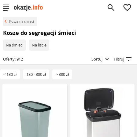
0
Kosze na śmieci
Kosze do segregacji śmieci
Na śmieci
Na liście
Oferty: 912
Sortuj
Filtruj
< 130 zł
130 - 380 zł
> 380 zł