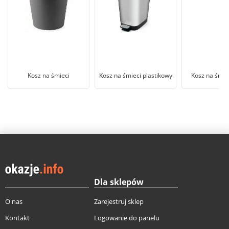
Kosz na śmieci
Kosz na śmieci plastikowy
Kosz na śmie
Dla sklepów
O nas
Zarejestruj sklep
Kontakt
Logowanie do panelu