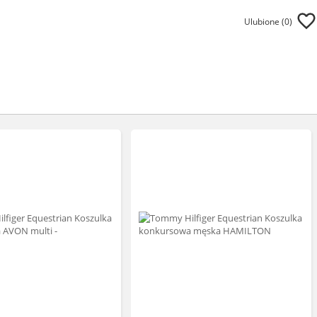
Ulubione (
0
)