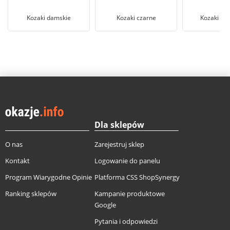
Kozaki damskie
Kozaki czarne
Kozaki ws
Dla sklepów
O nas
Zarejestruj sklep
Kontakt
Logowanie do panelu
Program Wiarygodne Opinie
Platforma CSS ShopSynergy
Ranking sklepów
Kampanie produktowe
Google
Pytania i odpowiedzi