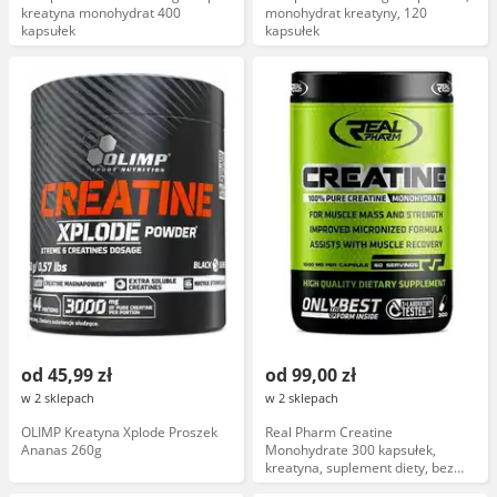
kreatyna monohydrat 400
monohydrat kreatyny, 120
kapsułek
kapsułek
od 45,99 zł
od 99,00 zł
w 2 sklepach
w 2 sklepach
OLIMP Kreatyna Xplode Proszek
Real Pharm Creatine
Ananas 260g
Monohydrate 300 kapsułek,
kreatyna, suplement diety, bez
dodatków