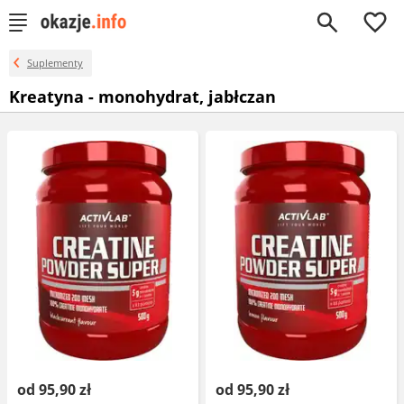
0
Suplementy
Kreatyna - monohydrat, jabłczan
od 95,90 zł
od 95,90 zł