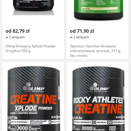
od 82,79 zł
od 71,90 zł
w 2 sklepach
w 2 sklepach
Olimp Kreatyna Xplode Powder
Optimum Nutrition Kreatyna
Grejpfrut 500 g
mikronizowana, proszek, 317 g,
bez smaku