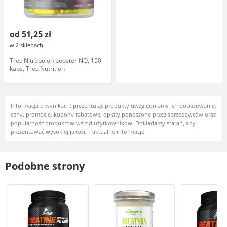
od 51,25 zł
w 2 sklepach
Trec Nitrobolon booster NO, 150
kaps, Trec Nutrition
Informacja o wynikach: prezentując produkty uwzględniamy ich dopasowanie,
ceny, promocje, kupony rabatowe, opłaty ponoszone przez sprzedawców oraz
popularność produktów wśród użytkowników. Dokładamy starań, aby
prezentować wysokiej jakości i aktualne informacje.
Podobne strony