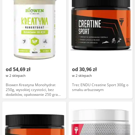
od 54,69 zł
od 30,96 zł
w 2 sklepach
w 2 sklepach
Biowen Kreatyna Monohydrat
Trec ENDU Creatine Sport 300g o
250g, wysokiej czystości, bez
smaku arbuzowym
dodatków, opakowanie 250 gram,
produkt dla sportowców