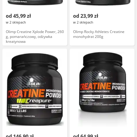
od 45,99 zł
od 23,99 zł
w 2 sklepach
w 2 sklepach
Olimp Creatine Xplode Power, 260
Olimp Rocky Athletes Creatine
g, pomarańczowy, odżywka
monohydrat 200g
kreatynowa
od 146,90 zł
od 64,99 zł