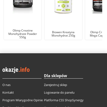
Olimp Creatine
Biowen Kreatyna
Olimp Creat
Monohydrate Powder
Monohydrat 250g
Mega Caps, 
550g
Dla sklepów
O nas
Zarejestruj sklep
Kontakt
Logowanie do panelu
Program Wiarygodne Opinie
Platforma CSS ShopSynergy