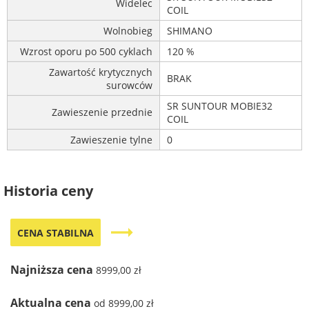
Widelec
COIL
Wolnobieg
SHIMANO
Wzrost oporu po 500 cyklach
120 %
Zawartość krytycznych
BRAK
surowców
SR SUNTOUR MOBIE32
Zawieszenie przednie
COIL
Zawieszenie tylne
0
Historia ceny
trending_flat
CENA STABILNA
Najniższa cena
8999,00 zł
Aktualna cena
od 8999,00 zł