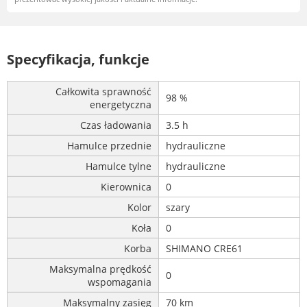
Specyfikacja, funkcje
Całkowita sprawność
98 %
energetyczna
Czas ładowania
3.5 h
Hamulce przednie
hydrauliczne
Hamulce tylne
hydrauliczne
Kierownica
0
Kolor
szary
Koła
0
Korba
SHIMANO CRE61
Maksymalna prędkość
0
wspomagania
Maksymalny zasięg
70 km