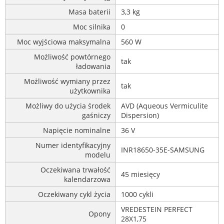
Masa baterii
3,3 kg
Moc silnika
0
Moc wyjściowa maksymalna
560 W
Możliwość powtórnego
tak
ładowania
Możliwość wymiany przez
tak
użytkownika
Możliwy do użycia środek
AVD (Aqueous Vermiculite
gaśniczy
Dispersion)
Napięcie nominalne
36 V
Numer identyfikacyjny
INR18650-35E-SAMSUNG
modelu
Oczekiwana trwałość
45 miesięcy
kalendarzowa
Oczekiwany cykl życia
1000 cykli
VREDESTEIN PERFECT
Opony
28X1,75