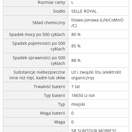
Rozmiar ramy
L
Siodło
SELLE ROYAL
litowo-jonowa (LiNiCoMnO
Skład chemiczny
/C)
Spadek mocy po 500 cyklach
80 %
Spadek pojemności po 500
85 %
cyklach
Spadek sprawności po 500
88 %
cyklach
Substancje niebezpieczne
Lit i związki litu (elektrolit
inne niż rtęć, kadm lub ołów
organiczny)
Trwałość baterii
7 lat
Typ baterii
18650 Li-Ion
Typ
miejski
Waga baterii
0
Waga
0
SR SUNTOUR MOBIE32