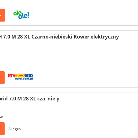
>
H 7.0 M 28 XL Czarno-niebieski Rower elektryczny
>
rid 7.0 M 28 XL cza_nie p
pie
>
Allegro