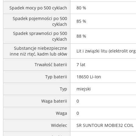
Spadek mocy po 500 cyklach
80 %
Spadek pojemności po 500
85 %
cyklach
Spadek sprawności po 500
88 %
cyklach
Substancje niebezpieczne
Lit i związki litu (elektrolit o
inne niż rtęć, kadm lub ołów
Trwałość baterii
7 lat
Typ baterii
18650 Li-Ion
Typ
miejski
Waga baterii
0
Waga
0
Widelec
SR SUNTOUR MOBIE32 COIL