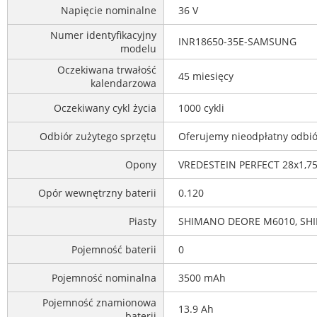
Napięcie nominalne
36 V
Numer identyfikacyjny
INR18650-35E-SAMSUNG
modelu
Oczekiwana trwałość
45 miesięcy
kalendarzowa
Oczekiwany cykl życia
1000 cykli
Odbiór zużytego sprzętu
Oferujemy nieodpłatny odbiór
Opony
VREDESTEIN PERFECT 28x1,7
Opór wewnętrzny baterii
0.120
Piasty
SHIMANO DEORE M6010, SH
Pojemność baterii
0
Pojemność nominalna
3500 mAh
Pojemność znamionowa
13.9 Ah
baterii