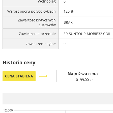
Wolnobieg
0
Wzrost oporu po 500 cyklach
120 %
Zawartość krytycznych
BRAK
surowców
Zawieszenie przednie
SR SUNTOUR MOBIE32 COIL
Zawieszenie tylne
0
Historia ceny
Najniższa cena
trending_flat
CENA STABILNA
10199,00 zł