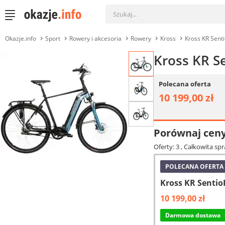
Okazje.info
Sport
Rowery i akcesoria
Rowery
Kross
Kross KR Sent
Kross KR S
Polecana oferta
10 199,00 zł
Porównaj cen
Oferty: 3
, Całkowita sp
POLECANA OFERTA
Kross KR Sentio
10 199,00 zł
Darmowa dostawa