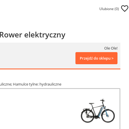
Ulubione (
0
)
 Rower elektryczny
Ole Ole!
Przejdź do sklepu >
uliczne; Hamulce tylne: hydrauliczne