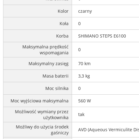
Kolor
czarny
Koła
0
Korba
SHIMANO STEPS E6100
Maksymalna prędkość
0
wspomagania
Maksymalny zasięg
70 km
Masa baterii
3,3 kg
Moc silnika
0
Moc wyjściowa maksymalna
560 W
Możliwość wymiany przez
tak
użytkownika
Możliwy do użycia środek
AVD (Aqueous Vermiculite Di
gaśniczy