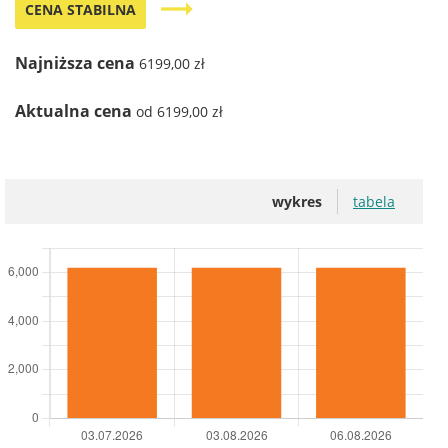
trending_flat
CENA STABILNA
Najniższa cena
6199,00 zł
Aktualna cena
od 6199,00 zł
wykres
tabela