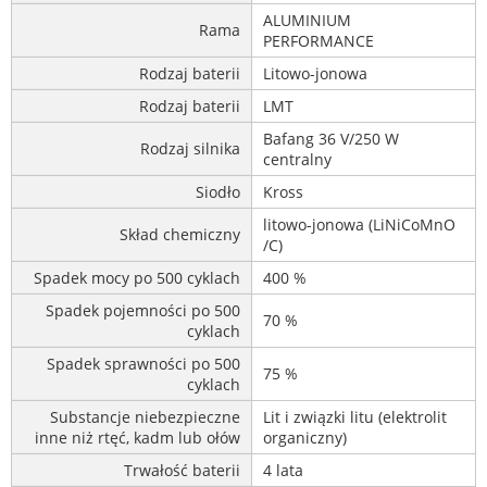
ALUMINIUM
Rama
PERFORMANCE
Rodzaj baterii
Litowo-jonowa
Rodzaj baterii
LMT
Bafang 36 V/250 W
Rodzaj silnika
centralny
Siodło
Kross
litowo-jonowa (LiNiCoMnO
Skład chemiczny
/C)
Spadek mocy po 500 cyklach
400 %
Spadek pojemności po 500
70 %
cyklach
Spadek sprawności po 500
75 %
cyklach
Substancje niebezpieczne
Lit i związki litu (elektrolit
inne niż rtęć, kadm lub ołów
organiczny)
Trwałość baterii
4 lata