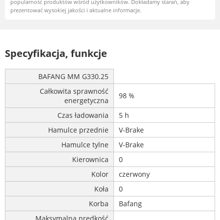
popularność produktów wśród użytkowników. Dokładamy starań, aby
prezentować wysokiej jakości i aktualne informacje.
Specyfikacja, funkcje
BAFANG MM G330.25
Całkowita sprawność
98 %
energetyczna
Czas ładowania
5 h
Hamulce przednie
V-Brake
Hamulce tylne
V-Brake
Kierownica
0
Kolor
czerwony
Koła
0
Korba
Bafang
Maksymalna prędkość