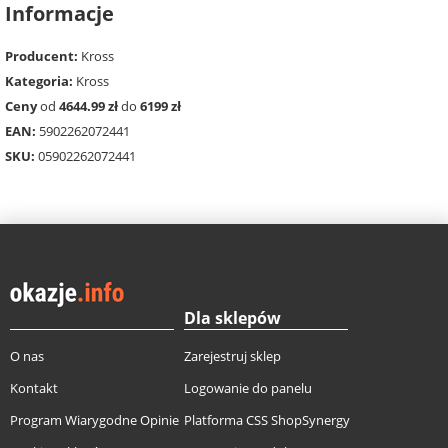
Informacje
Producent:
Kross
Kategoria:
Kross
Ceny
od
4644.99 zł
do
6199 zł
EAN:
5902262072441
SKU:
05902262072441
Dla sklepów
O nas
Zarejestruj sklep
Kontakt
Logowanie do panelu
Program Wiarygodne Opinie
Platforma CSS ShopSynergy