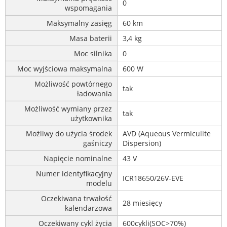
0
wspomagania
Maksymalny zasięg
60 km
Masa baterii
3,4 kg
Moc silnika
0
Moc wyjściowa maksymalna
600 W
Możliwość powtórnego
tak
ładowania
Możliwość wymiany przez
tak
użytkownika
Możliwy do użycia środek
AVD (Aqueous Vermiculite
gaśniczy
Dispersion)
Napięcie nominalne
43 V
Numer identyfikacyjny
ICR18650/26V-EVE
modelu
Oczekiwana trwałość
28 miesięcy
kalendarzowa
Oczekiwany cykl życia
600cykli(SOC>70%)