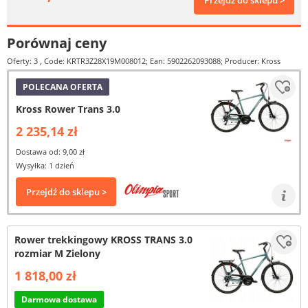
Przejdź do sklepu >
Porównaj ceny
Oferty: 3
, Code: KRTR3Z28X19M008012; Ean: 5902262093088; Producer: Kross
POLECANA OFERTA
Kross Rower Trans 3.0
2 235,14 zł
Dostawa od: 9,00 zł
Wysyłka: 1 dzień
Przejdź do sklepu >
Rower trekkingowy KROSS TRANS 3.0
rozmiar M Zielony
1 818,00 zł
Darmowa dostawa