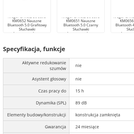
Kruger & Matz Street 3
Kruger & Matz Street 3
Kruger & Mat
KM0652 Nauszne
KM0651 Nauszne
KM0656
Bluetooth 5.0 Grafitowy
Bluetooth 5.0 Czarny
Bluetooth 4
Słuchawki
Słuchawki
Słuc
bezprzewodowe
bezprzewodowe
bezprz
Specyfikacja, funkcje
Aktywne redukowanie
nie
szumów
Asystent głosowy
nie
Czas pracy do
15 h
Dynamika (SPL)
89 dB
Elementy budowy/konstrukcji
konstrukcja zamknięta
Gwarancja
24 miesiące