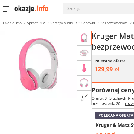
Okazje.info
Sprzęt RTV
Sprzęty audio
Słuchawki
Bezprzewodowe
Kruger Mat
bezprzewod
Polecana oferta
129,99 zł
Porównaj cen
Oferty: 3
, Słuchawki Kr
przenoszenia 20-...
rozw
POLECANA OFERTA
Kruger & Matz 