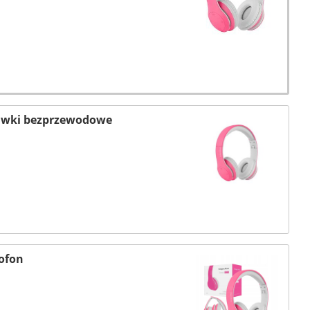
hawki bezprzewodowe
ofon