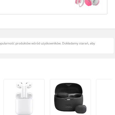
popularność produktów wśród użytkowników. Dokładamy starań, aby