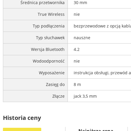
Średnica przetwornika
30 mm
True Wireless
nie
Typ podłączenia
bezprzewodowe z opcją kab
Typ słuchawek
nauszne
Wersja Bluetooth
4.2
Wodoodporność
nie
Wyposażenie
instrukcja obsługi, przewód 
Zasięg do
8 m
Złącze
jack 3,5 mm
Historia ceny
Najniższa cena