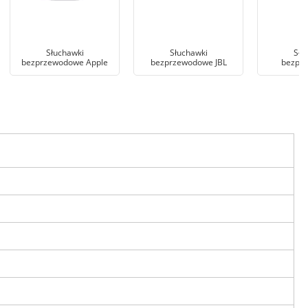
Słuchawki
Słuchawki
Słu
bezprzewodowe Apple
bezprzewodowe JBL
bezpr