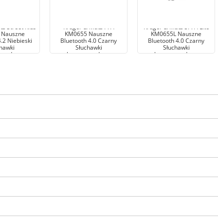
z Street Kids
Kruger & Matz F7A
Kruger & Matz SF7A Lite
 Nauszne
KM0655 Nauszne
KM0655L Nauszne
.2 Niebieski
Bluetooth 4.0 Czarny
Bluetooth 4.0 Czarny
hawki
Słuchawki
Słuchawki
ewodowe
bezprzewodowe
bezprzewodowe