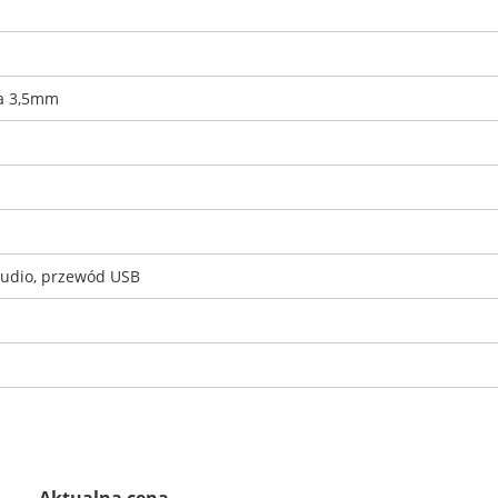
la 3,5mm
audio, przewód USB
Aktualna cena