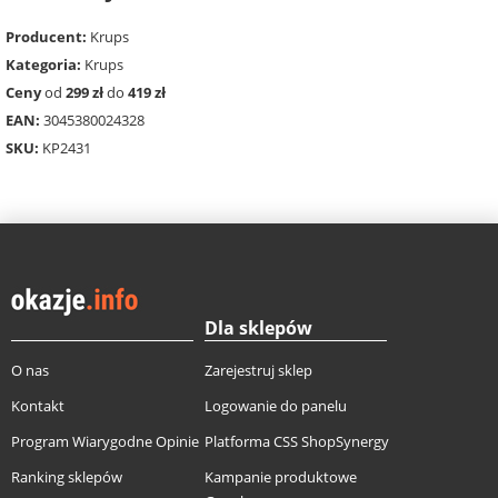
Producent:
Krups
Kategoria:
Krups
Ceny
od
299 zł
do
419 zł
EAN:
3045380024328
SKU:
KP2431
Dla sklepów
O nas
Zarejestruj sklep
Kontakt
Logowanie do panelu
Program Wiarygodne Opinie
Platforma CSS ShopSynergy
Ranking sklepów
Kampanie produktowe