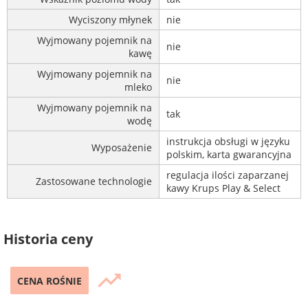
Wyciszony młynek
nie
Wyjmowany pojemnik na
nie
kawę
Wyjmowany pojemnik na
nie
mleko
Wyjmowany pojemnik na
tak
wodę
instrukcja obsługi w języku
Wyposażenie
polskim, karta gwarancyjna
regulacja ilości zaparzanej
Zastosowane technologie
kawy Krups Play & Select
Historia ceny
trending_up
CENA ROŚNIE