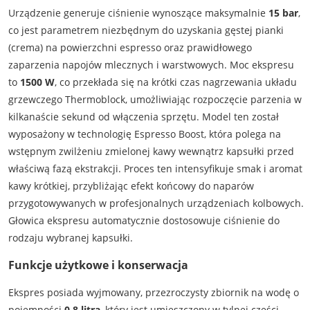
Urządzenie generuje ciśnienie wynoszące maksymalnie
15 bar
,
co jest parametrem niezbędnym do uzyskania gęstej pianki
(crema) na powierzchni espresso oraz prawidłowego
zaparzenia napojów mlecznych i warstwowych. Moc ekspresu
to
1500 W
, co przekłada się na krótki czas nagrzewania układu
grzewczego Thermoblock, umożliwiając rozpoczęcie parzenia w
kilkanaście sekund od włączenia sprzętu. Model ten został
wyposażony w technologię Espresso Boost, która polega na
wstępnym zwilżeniu zmielonej kawy wewnątrz kapsułki przed
właściwą fazą ekstrakcji. Proces ten intensyfikuje smak i aromat
kawy krótkiej, przybliżając efekt końcowy do naparów
przygotowywanych w profesjonalnych urządzeniach kolbowych.
Głowica ekspresu automatycznie dostosowuje ciśnienie do
rodzaju wybranej kapsułki.
Funkcje użytkowe i konserwacja
Ekspres posiada wyjmowany, przezroczysty zbiornik na wodę o
pojemności
0,8 litra
, który jest umieszczony w tylnej części