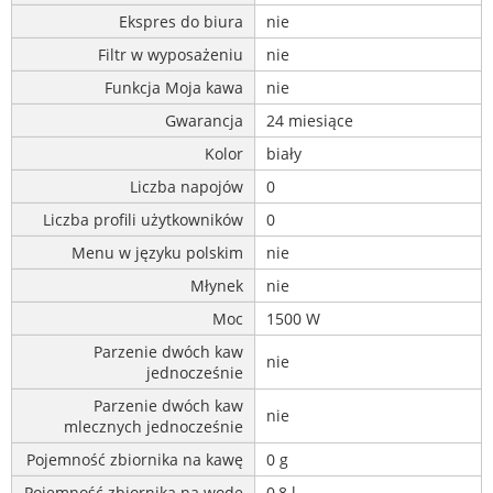
Ekspres do biura
nie
Filtr w wyposażeniu
nie
Funkcja Moja kawa
nie
Gwarancja
24 miesiące
Kolor
biały
Liczba napojów
0
Liczba profili użytkowników
0
Menu w języku polskim
nie
Młynek
nie
Moc
1500 W
Parzenie dwóch kaw
nie
jednocześnie
Parzenie dwóch kaw
nie
mlecznych jednocześnie
Pojemność zbiornika na kawę
0 g
Pojemność zbiornika na wodę
0,8 l