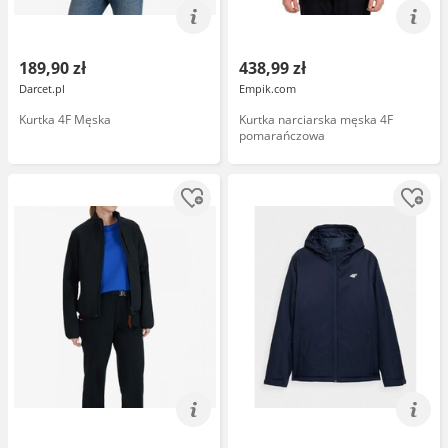
189,90 zł
438,99 zł
Darcet.pl
Empik.com
Kurtka 4F Męska
Kurtka narciarska męska 4F
pomarańczowa