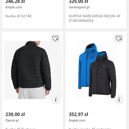
246,28 zł
329,00 zł
Empik.com
centersport.pl
Kurtka 4F K2748
KURTKA NARCIARSKA MĘSKA 4F
Z19KUMN005A
239,00 zł
352,97 zł
Darcet.pl
Empik.com