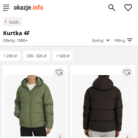
0
Kurtki
Kurtka 4F
Oferty: 1000+
Sortuj
Filtruj
< 230 zł
230 - 320 zł
> 320 zł